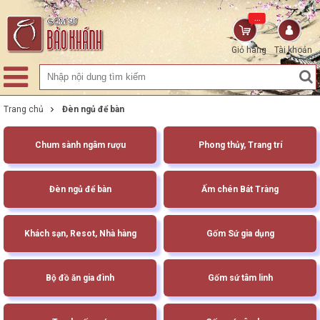
...
Giỏ hàng
Tài khoản
Trang chủ
Đèn ngủ để bàn
Chum sành ngâm rượu
Phong thủy, Trang trí
Đèn ngủ để bàn
Ấm chén Bát Tràng
Khách sạn, Resot, Nhà hàng
Gốm Sứ gia dụng
Bộ đồ ăn gia đình
Gốm sứ tâm linh