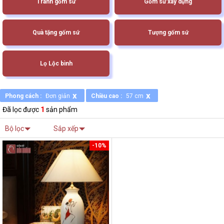
Tranh gốm sứ
Gốm sứ xây dựng
Quà tặng gốm sứ
Tượng gốm sứ
Lọ Lộc bình
x
x
Phong cách :
Đơn giản
Chiều cao :
57 cm
Đã lọc được
1
sản phẩm
Bộ lọc
Sắp xếp
-10%