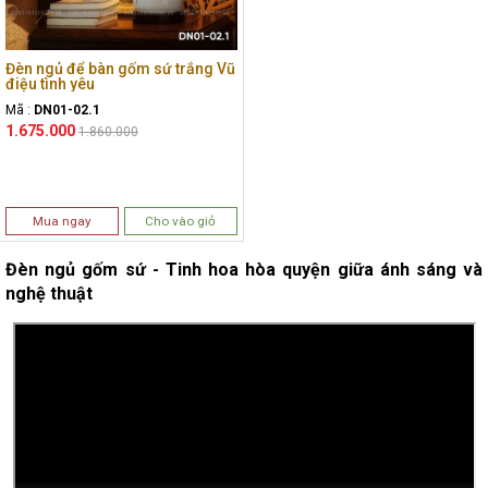
Đèn ngủ để bàn gốm sứ trắng Vũ
điệu tình yêu
Mã :
DN01-02.1
1.675.000
1.860.000
Mua ngay
Cho vào giỏ
Đèn ngủ gốm sứ - Tinh hoa hòa quyện giữa ánh sáng và
nghệ thuật