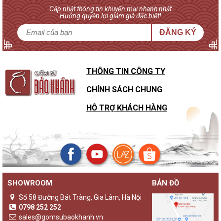
Cập nhật thông tin khuyến mại nhanh nhất
Hưởng quyền lợi giảm giá đặc biệt!
ĐĂNG KÝ
THÔNG TIN CÔNG TY
CHÍNH SÁCH CHUNG
HỖ TRỢ KHÁCH HÀNG
SHOWROOM
BẢN ĐỒ
Sự khác biệt của đèn gốm Bảo Khánh với các loại đèn ngủ
khác
Số 58 Đường Bát Tràng, Gia Lâm, Hà Nội
Không chỉ là một sản phẩm đèn ngủ thông thường,
đèn gốm
0798 252 252
Bảo Khánh
luôn là những sản phẩm độc bản, lưu giữ giá trị
sales@gomsubaokhanh.vn