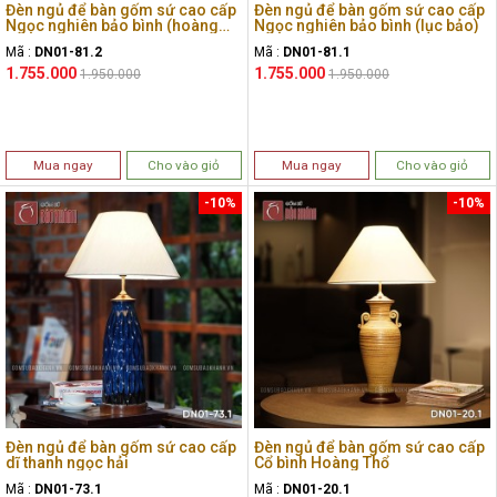
Đèn ngủ để bàn gốm sứ cao cấp
Đèn ngủ để bàn gốm sứ cao cấp
Ngọc nghiên bảo bình (hoàng
Ngọc nghiên bảo bình (lục bảo)
anh)
Mã :
DN01-81.2
Mã :
DN01-81.1
1.755.000
1.755.000
1.950.000
1.950.000
Mua ngay
Cho vào giỏ
Mua ngay
Cho vào giỏ
-10%
-10%
Đèn ngủ để bàn gốm sứ cao cấp
Đèn ngủ để bàn gốm sứ cao cấp
dĩ thanh ngọc hải
Cổ bình Hoàng Thổ
Mã :
DN01-73.1
Mã :
DN01-20.1