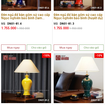
Đèn ngủ để bàn gốm sứ cao cấp
Đèn ngủ để bàn gốm sứ cao cấp
Ngọc nghiên bảo bình (lam
Ngọc nghiên bảo bình (huyết dụ)
ngọc)
Mã :
DN01-81.4
Mã :
DN01-81.3
1.755.000
1.755.000
1.950.000
1.950.000
Mua ngay
Cho vào giỏ
Mua ngay
Cho vào giỏ
-10%
-10%