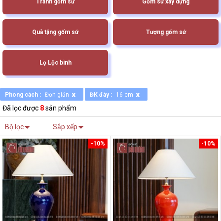
Tranh gốm sứ
Gốm sứ xây dựng
Quà tặng gốm sứ
Tượng gốm sứ
Lọ Lộc bình
x
x
Phong cách :
Đơn giản
ĐK đáy :
16 cm
Đã lọc được
8
sản phẩm
Bộ lọc
Sắp xếp
-10%
-10%