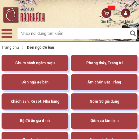
...
Giỏ hàng
Tài khoản
Trang chủ
Đèn ngủ để bàn
Chum sành ngâm rượu
Phong thủy, Trang trí
Đèn ngủ để bàn
Ấm chén Bát Tràng
Khách sạn, Resot, Nhà hàng
Gốm Sứ gia dụng
Bộ đồ ăn gia đình
Gốm sứ tâm linh