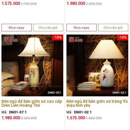
1.575.000
1.980.000
1.750.000
2.200.000
Mua ngay
Cho vào giỏ
Mua ngay
Cho vào giỏ
-10%
-10%
Đèn ngủ để bàn gốm sứ cao cấp
Đèn ngủ để bàn gốm sứ trắng Vũ
Diên Liên Hoàng Thổ
điệu tình yêu
Mã :
DN01-07.1
Mã :
DN01-02.1
1.980.000
1.675.000
2.200.000
1.860.000