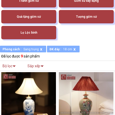
Tranh gốm sứ
Gốm sứ xây dựng
Quà tặng gốm sứ
Tượng gốm sứ
Lọ Lộc bình
x
x
Phong cách :
Sang trọng
ĐK đáy :
18 cm
Đã lọc được
9
sản phẩm
Bộ lọc
Sắp xếp