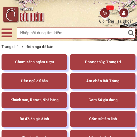
...
Giỏ hàng
Tài khoản
Trang chủ
Đèn ngủ để bàn
Chum sành ngâm rượu
Phong thủy, Trang trí
Đèn ngủ để bàn
Ấm chén Bát Tràng
Khách sạn, Resot, Nhà hàng
Gốm Sứ gia dụng
Bộ đồ ăn gia đình
Gốm sứ tâm linh