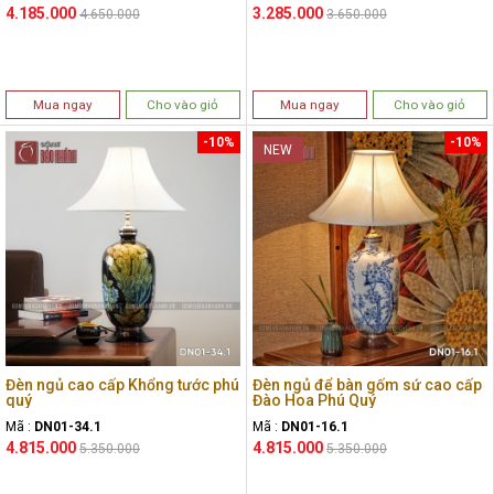
4.185.000
3.285.000
4.650.000
3.650.000
Mua ngay
Cho vào giỏ
Mua ngay
Cho vào giỏ
-10%
-10%
NEW
Đèn ngủ cao cấp Khổng tước phú
Đèn ngủ để bàn gốm sứ cao cấp
quý
Đào Hoa Phú Quý
Mã :
DN01-34.1
Mã :
DN01-16.1
4.815.000
4.815.000
5.350.000
5.350.000