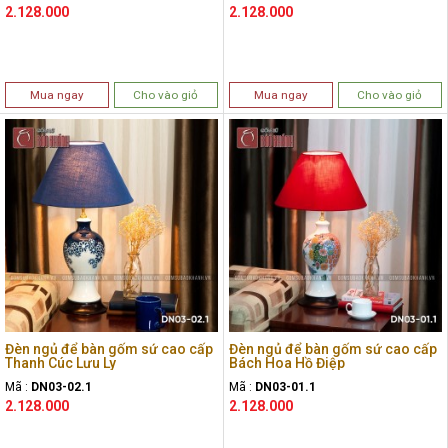
2.128.000
2.128.000
Mua ngay
Cho vào giỏ
Mua ngay
Cho vào giỏ
Đèn ngủ để bàn gốm sứ cao cấp
Đèn ngủ để bàn gốm sứ cao cấp
Thanh Cúc Lưu Ly
Bách Hoa Hồ Điệp
Mã :
DN03-02.1
Mã :
DN03-01.1
2.128.000
2.128.000