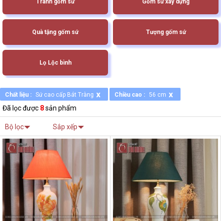
Tranh gốm sứ
Gốm sứ xây dựng
Quà tặng gốm sứ
Tượng gốm sứ
Lọ Lộc bình
x
x
Chất liệu :
Sứ cao cấp Bát Tràng
Chiều cao :
56 cm
Đã lọc được
8
sản phẩm
Bộ lọc
Sắp xếp