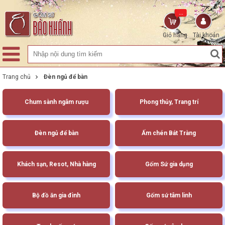
...
Giỏ hàng
Tài khoản
Trang chủ
Đèn ngủ để bàn
Chum sành ngâm rượu
Phong thủy, Trang trí
Đèn ngủ để bàn
Ấm chén Bát Tràng
Khách sạn, Resot, Nhà hàng
Gốm Sứ gia dụng
Bộ đồ ăn gia đình
Gốm sứ tâm linh