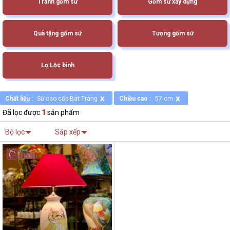
Tranh gốm sứ
Gốm sứ xây dựng
Quà tặng gốm sứ
Tượng gốm sứ
Lọ Lộc bình
x
x
Chất liệu :
Sứ cao cấp Bát Tràng
Chiều cao :
57 cm
Đã lọc được
1
sản phẩm
Bộ lọc
Sắp xếp