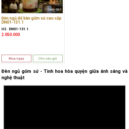
Đèn ngủ để bàn gốm sứ cao cấp
DN01-131.1
Mã :
DN01-131.1
2.050.000
Mua ngay
Cho vào giỏ
Đèn ngủ gốm sứ - Tinh hoa hòa quyện giữa ánh sáng và
nghệ thuật