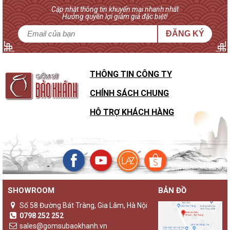
Cập nhật thông tin khuyến mại nhanh nhất
Hưởng quyền lợi giảm giá đặc biệt!
ĐĂNG KÝ
THÔNG TIN CÔNG TY
CHÍNH SÁCH CHUNG
HỖ TRỢ KHÁCH HÀNG
SHOWROOM
BẢN ĐỒ
Sự khác biệt của đèn gốm Bảo Khánh với các loại đèn ngủ
khác
Số 58 Đường Bát Tràng, Gia Lâm, Hà Nội
Không chỉ là một sản phẩm đèn ngủ thông thường,
đèn gốm
0798 252 252
Bảo Khánh
luôn là những sản phẩm độc bản, lưu giữ giá trị
sales@gomsubaokhanh.vn