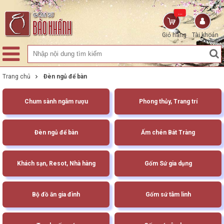
...
Giỏ hàng
Tài khoản
Trang chủ
Đèn ngủ để bàn
Chum sành ngâm rượu
Phong thủy, Trang trí
Đèn ngủ để bàn
Ấm chén Bát Tràng
Khách sạn, Resot, Nhà hàng
Gốm Sứ gia dụng
Bộ đồ ăn gia đình
Gốm sứ tâm linh