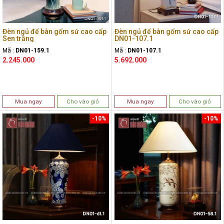
Đèn ngủ để bàn gốm sứ cao cấp
Đèn ngủ để bàn gốm sứ cao cấp
Sen trắng
DN01-107.1
Mã :
DN01-159.1
Mã :
DN01-107.1
2.245.000
5.692.000
Mua ngay
Cho vào giỏ
Mua ngay
Cho vào giỏ
-10%
-10%