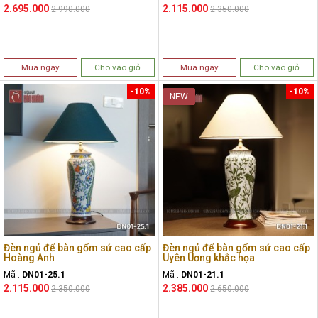
2.695.000
2.115.000
2.990.000
2.350.000
Mua ngay
Cho vào giỏ
Mua ngay
Cho vào giỏ
-10%
-10%
NEW
Đèn ngủ để bàn gốm sứ cao cấp
Đèn ngủ để bàn gốm sứ cao cấp
Hoàng Anh
Uyên Uơng khắc họa
Mã :
DN01-25.1
Mã :
DN01-21.1
2.115.000
2.385.000
2.350.000
2.650.000