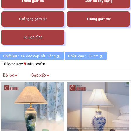
Tranh gốm sứ
Gốm sứ xây dựng
Quà tặng gốm sứ
Tượng gốm sứ
Lọ Lộc bình
x
x
Chất liệu :
Sứ cao cấp Bát Tràng
Chiều cao :
62 cm
Đã lọc được
9
sản phẩm
Bộ lọc
Sắp xếp