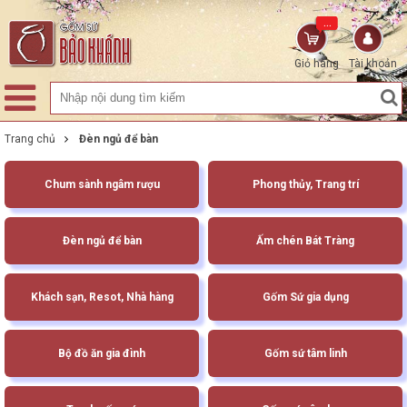
...
Giỏ hàng
Tài khoản
Trang chủ
Đèn ngủ để bàn
Chum sành ngâm rượu
Phong thủy, Trang trí
Đèn ngủ để bàn
Ấm chén Bát Tràng
Khách sạn, Resot, Nhà hàng
Gốm Sứ gia dụng
Bộ đồ ăn gia đình
Gốm sứ tâm linh