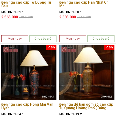
Đèn ngủ cao cấp Tử Dương Tú
Đèn ngủ cao cấp Hàn Nhất Chi
Cầu
Mai
Mã :
DN01-61.1
Mã :
DN01-58.1
2.565.000
2.385.000
2.850.000
2.650.000
Mua ngay
Cho vào giỏ
Mua ngay
Cho vào giỏ
-10%
-10%
Đèn ngủ cao cấp Hồng Mai Vân
Đèn ngủ để bàn gốm sứ cao cấp
Uyển
Tụ Quang Hoàng Phố ( Dáng
tròn)
Mã :
DN01-54.1
Mã :
DN01-19.2