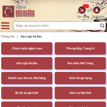
...
Giỏ hàng
Tài khoản
Trang chủ
Đèn ngủ để bàn
Chum sành ngâm rượu
Phong thủy, Trang trí
Đèn ngủ để bàn
Ấm chén Bát Tràng
Khách sạn, Resot, Nhà hàng
Gốm Sứ gia dụng
Bộ đồ ăn gia đình
Gốm sứ tâm linh