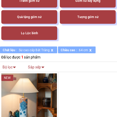
Tranh gốm sứ
Gốm sứ xây dựng
Quà tặng gốm sứ
Tượng gốm sứ
Lọ Lộc bình
x
x
Chất liệu :
Sứ cao cấp Bát Tràng
Chiều cao :
64 cm
Đã lọc được
1
sản phẩm
Bộ lọc
Sắp xếp
NEW