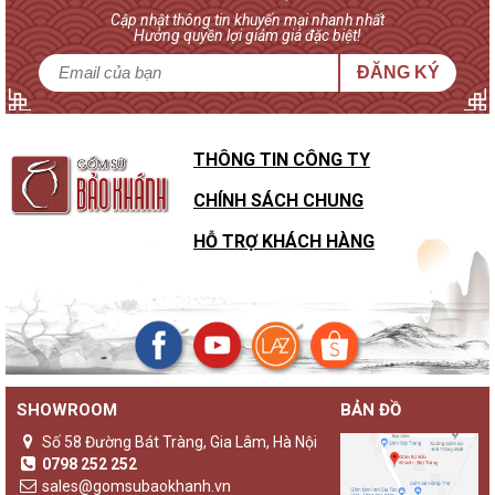
Cập nhật thông tin khuyến mại nhanh nhất
Hưởng quyền lợi giảm giá đặc biệt!
ĐĂNG KÝ
THÔNG TIN CÔNG TY
CHÍNH SÁCH CHUNG
HỖ TRỢ KHÁCH HÀNG
SHOWROOM
BẢN ĐỒ
Sự khác biệt của đèn gốm Bảo Khánh với các loại đèn ngủ
khác
Số 58 Đường Bát Tràng, Gia Lâm, Hà Nội
Không chỉ là một sản phẩm đèn ngủ thông thường,
đèn gốm
0798 252 252
Bảo Khánh
luôn là những sản phẩm độc bản, lưu giữ giá trị
sales@gomsubaokhanh.vn