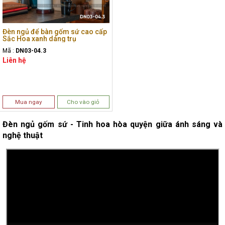
Đèn ngủ để bàn gốm sứ cao cấp
Sắc Hoa xanh dáng trụ
Mã :
DN03-04.3
Liên hệ
Mua ngay
Cho vào giỏ
Đèn ngủ gốm sứ - Tinh hoa hòa quyện giữa ánh sáng và
nghệ thuật