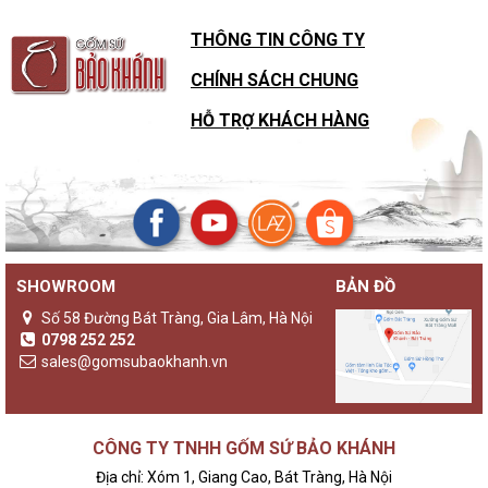
THÔNG TIN CÔNG TY
CHÍNH SÁCH CHUNG
HỖ TRỢ KHÁCH HÀNG
SHOWROOM
BẢN ĐỒ
Sự khác biệt của đèn gốm Bảo Khánh với các loại đèn ngủ
khác
Số 58 Đường Bát Tràng, Gia Lâm, Hà Nội
Không chỉ là một sản phẩm đèn ngủ thông thường,
đèn gốm
0798 252 252
Bảo Khánh
luôn là những sản phẩm độc bản, lưu giữ giá trị
sales@gomsubaokhanh.vn
truyền thống và nghệ thuật được ve vuốt trên tường đường
cong nét vẽ.
Là sự lưu giữ truyền thống theo hơi thở hiện đại
CÔNG TY TNHH GỐM SỨ BẢO KHÁNH
Nhắc đến gốm sứ, người ta thường liên tưởng đến những điều
Địa chỉ: Xóm 1, Giang Cao, Bát Tràng, Hà Nội