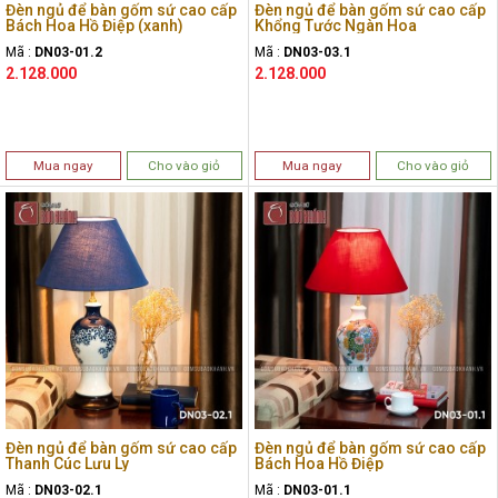
Đèn ngủ để bàn gốm sứ cao cấp
Đèn ngủ để bàn gốm sứ cao cấp
Bách Hoa Hồ Điệp (xanh)
Khổng Tước Ngàn Hoa
Mã :
DN03-01.2
Mã :
DN03-03.1
2.128.000
2.128.000
Mua ngay
Cho vào giỏ
Mua ngay
Cho vào giỏ
Đèn ngủ để bàn gốm sứ cao cấp
Đèn ngủ để bàn gốm sứ cao cấp
Thanh Cúc Lưu Ly
Bách Hoa Hồ Điệp
Mã :
DN03-02.1
Mã :
DN03-01.1