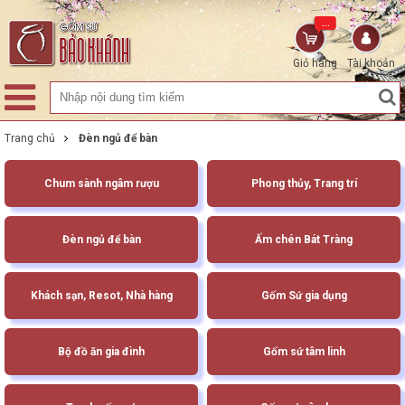
...
Giỏ hàng
Tài khoản
Trang chủ
Đèn ngủ để bàn
Chum sành ngâm rượu
Phong thủy, Trang trí
Đèn ngủ để bàn
Ấm chén Bát Tràng
Khách sạn, Resot, Nhà hàng
Gốm Sứ gia dụng
Bộ đồ ăn gia đình
Gốm sứ tâm linh