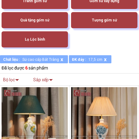
Tranh gốm sứ
Gốm sứ xây dựng
Quà tặng gốm sứ
Tượng gốm sứ
Lọ Lộc bình
x
x
Chất liệu :
Sứ cao cấp Bát Tràng
ĐK đáy :
17,5 cm
Đã lọc được
6
sản phẩm
Bộ lọc
Sắp xếp