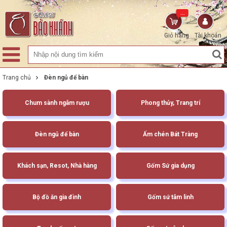
...
Giỏ hàng
Tài khoản
Trang chủ
Đèn ngủ để bàn
Chum sành ngâm rượu
Phong thủy, Trang trí
Đèn ngủ để bàn
Ấm chén Bát Tràng
Khách sạn, Resot, Nhà hàng
Gốm Sứ gia dụng
Bộ đồ ăn gia đình
Gốm sứ tâm linh