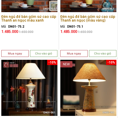
Đèn ngủ để bàn gốm sứ cao cấp
Đèn ngủ để bàn gốm sứ cao cấp
Thanh an ngọc màu xanh
Thanh an ngọc (màu vàng)
Mã :
DN01-75.2
Mã :
DN01-75.1
1.485.000
1.485.000
1.650.000
1.650.000
Mua ngay
Cho vào giỏ
Mua ngay
Cho vào giỏ
-10%
-10%
NEW