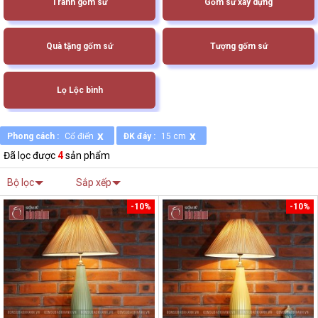
Tranh gốm sứ
Gốm sứ xây dựng
Quà tặng gốm sứ
Tượng gốm sứ
Lọ Lộc bình
x
x
Phong cách :
Cổ điển
ĐK đáy :
15 cm
Đã lọc được
4
sản phẩm
Bộ lọc
Sắp xếp
-10%
-10%