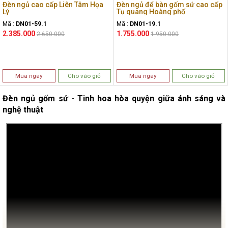
Đèn ngủ cao cấp Liên Tâm Họa
Đèn ngủ để bàn gốm sứ cao cấp
Lý
Tụ quang Hoàng phố
Mã :
DN01-59.1
Mã :
DN01-19.1
2.385.000
1.755.000
2.650.000
1.950.000
Mua ngay
Cho vào giỏ
Mua ngay
Cho vào giỏ
Đèn ngủ gốm sứ - Tinh hoa hòa quyện giữa ánh sáng và
nghệ thuật