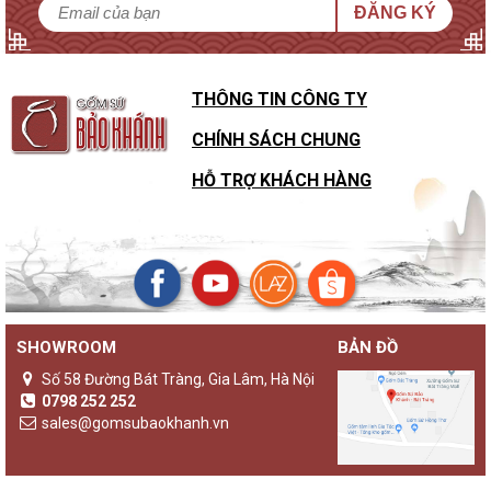
ĐĂNG KÝ
THÔNG TIN CÔNG TY
CHÍNH SÁCH CHUNG
HỖ TRỢ KHÁCH HÀNG
SHOWROOM
BẢN ĐỒ
Sự khác biệt của đèn gốm Bảo Khánh với các loại đèn ngủ
khác
Số 58 Đường Bát Tràng, Gia Lâm, Hà Nội
Không chỉ là một sản phẩm đèn ngủ thông thường,
đèn gốm
0798 252 252
Bảo Khánh
luôn là những sản phẩm độc bản, lưu giữ giá trị
sales@gomsubaokhanh.vn
truyền thống và nghệ thuật được ve vuốt trên tường đường
cong nét vẽ.