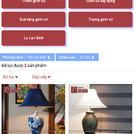
Tranh gốm sứ
Gốm sứ xây dựng
Quà tặng gốm sứ
Tượng gốm sứ
Lọ Lộc bình
x
x
Phong cách :
Tân cổ điển
Chiều cao :
70 cm
Đã lọc được
2
sản phẩm
Bộ lọc
Sắp xếp