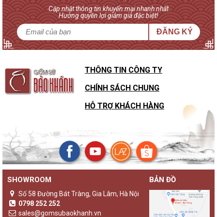
Cập nhật thông tin khuyến mại nhanh nhất
Hưởng quyền lợi giảm giá đặc biệt!
ĐĂNG KÝ
THÔNG TIN CÔNG TY
CHÍNH SÁCH CHUNG
HỖ TRỢ KHÁCH HÀNG
SHOWROOM
BẢN ĐỒ
Sự khác biệt của đèn gốm Bảo Khánh với các loại đèn ngủ
khác
Số 58 Đường Bát Tràng, Gia Lâm, Hà Nội
Không chỉ là một sản phẩm đèn ngủ thông thường,
đèn gốm
0798 252 252
Bảo Khánh
luôn là những sản phẩm độc bản, lưu giữ giá trị
sales@gomsubaokhanh.vn