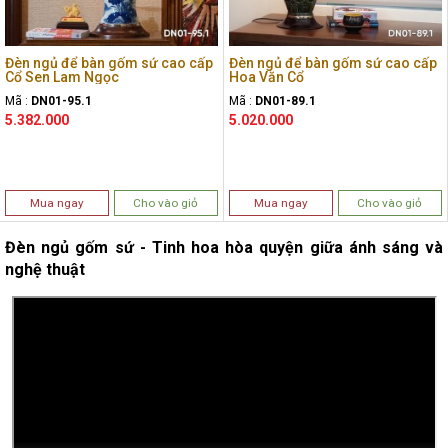
Đèn ngủ để bàn gốm sứ cao cấp
Đèn ngủ để bàn gốm sứ cao cấp
Cổ Sen Lam Ngọc
Hoa Văn Cổ
Mã :
DN01-95.1
Mã :
DN01-89.1
5.382.000
5.020.000
Mua ngay
Cho vào giỏ
Mua ngay
Cho vào giỏ
Đèn ngủ gốm sứ - Tinh hoa hòa quyện giữa ánh sáng và
nghệ thuật