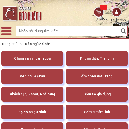
...
Giỏ hàng
Tài khoản
Trang chủ
Đèn ngủ để bàn
Chum sành ngâm rượu
Phong thủy, Trang trí
Đèn ngủ để bàn
Ấm chén Bát Tràng
Khách sạn, Resot, Nhà hàng
Gốm Sứ gia dụng
Bộ đồ ăn gia đình
Gốm sứ tâm linh