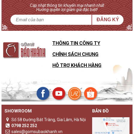
Cập nhật thông tin khuyến mại nhanh nhất
Hưởng quyền lợi giảm giá đặc biệt!
ĐĂNG KÝ
THÔNG TIN CÔNG TY
CHÍNH SÁCH CHUNG
HỖ TRỢ KHÁCH HÀNG
SHOWROOM
BẢN ĐỒ
Sự khác biệt của đèn gốm Bảo Khánh với các loại đèn ngủ
khác
Số 58 Đường Bát Tràng, Gia Lâm, Hà Nội
Không chỉ là một sản phẩm đèn ngủ thông thường,
đèn gốm
0798 252 252
Bảo Khánh
luôn là những sản phẩm độc bản, lưu giữ giá trị
sales@gomsubaokhanh.vn