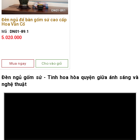
Đèn ngủ để bàn gốm sứ cao cấp
Hoa Văn Cổ
Mã :
DN01-89.1
5.020.000
Mua ngay
Cho vào giỏ
Đèn ngủ gốm sứ - Tinh hoa hòa quyện giữa ánh sáng và
nghệ thuật