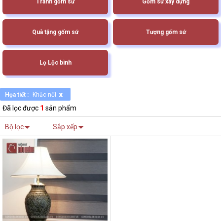
Tranh gốm sứ
Gốm sứ xây dựng
Quà tặng gốm sứ
Tượng gốm sứ
Lọ Lộc bình
x
Họa tiết :
Khắc nổi
Đã lọc được
1
sản phẩm
Bộ lọc
Sắp xếp