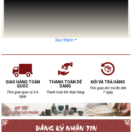
Đọc thêm
Ánh sáng tựa những dòng chảy tiếp nối nhau. Mỗi dòng ánh
sáng lại có những sứ mệnh riêng. Ánh sáng mặt trời khởi nguồn
của sự sống vạn vật, ánh sáng điện đại diện cho sự phát triển
GIAO HÀNG TOÀN
THANH TOÁN DỄ
ĐỔI VÀ TRẢ HÀNG
tân tiến hiện đại.
QUỐC
DÀNG
Thời gian đổi trả lên đến
Còn ánh sáng của Bảo Khánh đến từ những chiếc đèn ngủ gốm
Thời gian giao từ 3-6
Thanh toán khi nhận hàng
7 ngày
ngày
sứ, tựa như một khúc ca du dương ngân lên giữa chốn không
gian khuê tĩnh ẩn đầy rung cảm.