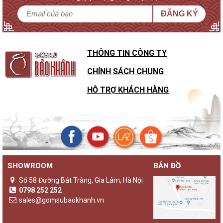
ĐĂNG KÝ
THÔNG TIN CÔNG TY
CHÍNH SÁCH CHUNG
HỖ TRỢ KHÁCH HÀNG
SHOWROOM
BẢN ĐỒ
Sự khác biệt của đèn gốm Bảo Khánh với các loại đèn ngủ
khác
Số 58 Đường Bát Tràng, Gia Lâm, Hà Nội
Không chỉ là một sản phẩm đèn ngủ thông thường,
đèn gốm
0798 252 252
Bảo Khánh
luôn là những sản phẩm độc bản, lưu giữ giá trị
sales@gomsubaokhanh.vn
truyền thống và nghệ thuật được ve vuốt trên tường đường