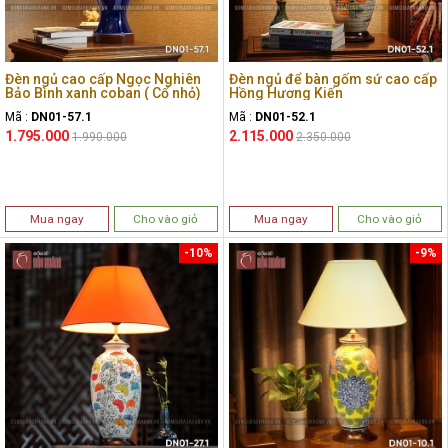
Đèn ngủ cao cấp Ngọc Nghiên
Đèn ngủ để bàn gốm sứ cao cấp
Bảo Bình xanh coban ( Cổ nhỏ)
Hồng Hương Kiến
Mã :
DN01-57.1
Mã :
DN01-52.1
1.795.000
2.115.000
1.990.000
2.350.000
Mua ngay
Cho vào giỏ
Mua ngay
Cho vào giỏ
-10%
-9%