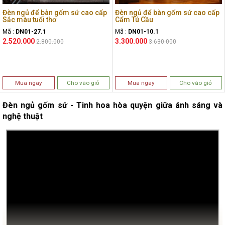
Đèn ngủ để bàn gốm sứ cao cấp
Đèn ngủ để bàn gốm sứ cao cấp
Sắc màu tuổi thơ
Cẩm Tú Cầu
Mã :
DN01-27.1
Mã :
DN01-10.1
2.520.000
3.300.000
2.800.000
3.630.000
Mua ngay
Cho vào giỏ
Mua ngay
Cho vào giỏ
Đèn ngủ gốm sứ - Tinh hoa hòa quyện giữa ánh sáng và
nghệ thuật