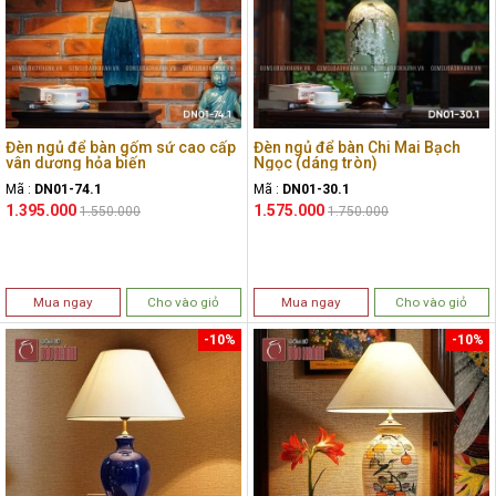
Đèn ngủ để bàn gốm sứ cao cấp
Đèn ngủ để bàn Chi Mai Bạch
vân dương hỏa biến
Ngọc (dáng tròn)
Mã :
DN01-74.1
Mã :
DN01-30.1
1.395.000
1.575.000
1.550.000
1.750.000
Mua ngay
Cho vào giỏ
Mua ngay
Cho vào giỏ
-10%
-10%