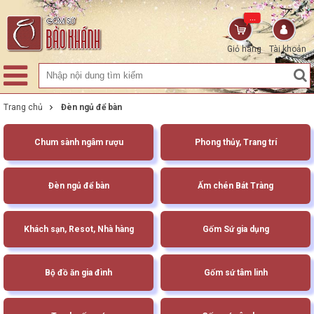
...
Giỏ hàng
Tài khoản
Trang chủ
Đèn ngủ để bàn
Chum sành ngâm rượu
Phong thủy, Trang trí
Đèn ngủ để bàn
Ấm chén Bát Tràng
Khách sạn, Resot, Nhà hàng
Gốm Sứ gia dụng
Bộ đồ ăn gia đình
Gốm sứ tâm linh