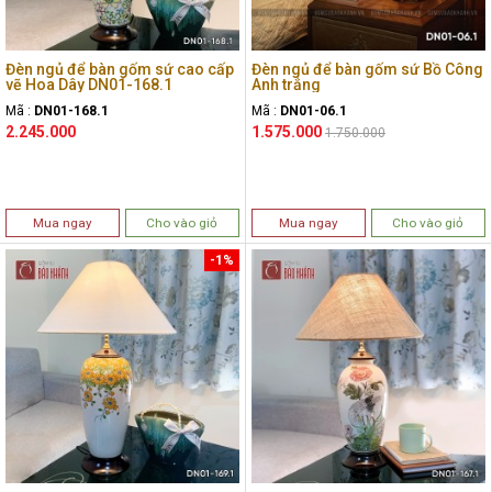
Đèn ngủ để bàn gốm sứ cao cấp
Đèn ngủ để bàn gốm sứ Bồ Công
vẽ Hoa Dây DN01-168.1
Anh trắng
Mã :
DN01-168.1
Mã :
DN01-06.1
2.245.000
1.575.000
1.750.000
Mua ngay
Cho vào giỏ
Mua ngay
Cho vào giỏ
-1%