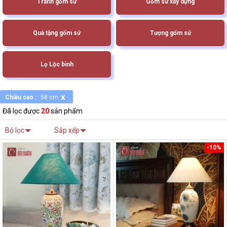
Tranh gốm sứ
Gốm sứ xây dựng
Quà tặng gốm sứ
Tượng gốm sứ
Lọ Lộc bình
x
Chiều cao :
58 cm
Đã lọc được
20
sản phẩm
Bộ lọc
Sắp xếp
-10%