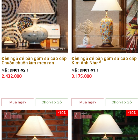
Đèn ngủ để bàn gốm sứ cao cấp
Đèn ngủ để bàn gốm sứ cao cấp
Chuồn chuồn kim men rạn
Kim Anh Như Ý
Mã :
DN01-92.1
Mã :
DN01-91.1
2.432.000
3.175.000
Mua ngay
Cho vào giỏ
Mua ngay
Cho vào giỏ
-10%
-10%