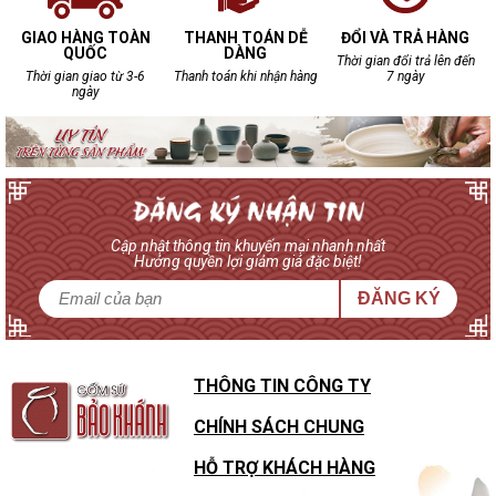
tân tiến hiện đại.
GIAO HÀNG TOÀN
THANH TOÁN DỄ
ĐỔI VÀ TRẢ HÀNG
Còn ánh sáng của Bảo Khánh đến từ những chiếc đèn ngủ gốm
QUỐC
DÀNG
Thời gian đổi trả lên đến
sứ, tựa như một khúc ca du dương ngân lên giữa chốn không
Thời gian giao từ 3-6
Thanh toán khi nhận hàng
7 ngày
ngày
gian khuê tĩnh ẩn đầy rung cảm.
Cập nhật thông tin khuyến mại nhanh nhất
Hưởng quyền lợi giảm giá đặc biệt!
ĐĂNG KÝ
THÔNG TIN CÔNG TY
CHÍNH SÁCH CHUNG
HỖ TRỢ KHÁCH HÀNG