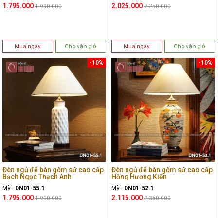
1.795.000
2.025.000
1.990.000
2.250.000
Mua ngay
Cho vào giỏ
Mua ngay
Cho vào giỏ
-10%
-10%
Đèn ngủ để bàn gốm sứ cao cấp
Đèn ngủ để bàn gốm sứ cao cấp
Bạch Ngọc Thạch Anh
Hồng Hương Kiến
Mã :
DN01-55.1
Mã :
DN01-52.1
1.795.000
2.115.000
1.990.000
2.350.000