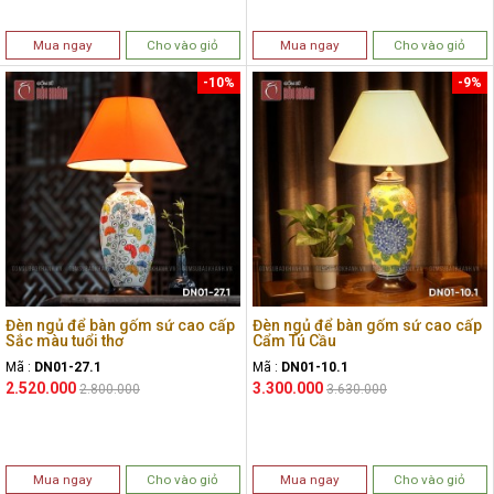
Mua ngay
Cho vào giỏ
Mua ngay
Cho vào giỏ
-10%
-9%
Đèn ngủ để bàn gốm sứ cao cấp
Đèn ngủ để bàn gốm sứ cao cấp
Sắc màu tuổi thơ
Cẩm Tú Cầu
Mã :
DN01-27.1
Mã :
DN01-10.1
2.520.000
3.300.000
2.800.000
3.630.000
Mua ngay
Cho vào giỏ
Mua ngay
Cho vào giỏ