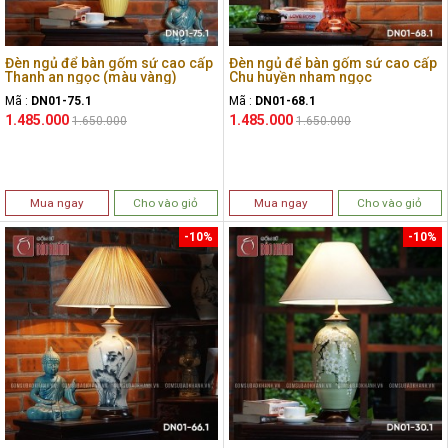
Đèn ngủ để bàn gốm sứ cao cấp
Đèn ngủ để bàn gốm sứ cao cấp
Thanh an ngọc (màu vàng)
Chu huyền nham ngọc
Mã :
DN01-75.1
Mã :
DN01-68.1
1.485.000
1.485.000
1.650.000
1.650.000
Mua ngay
Cho vào giỏ
Mua ngay
Cho vào giỏ
-10%
-10%