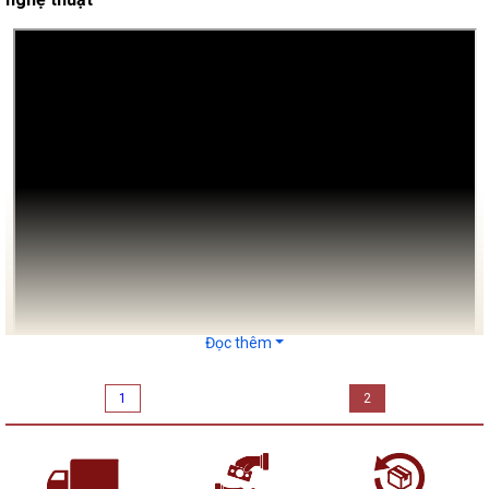
Đọc thêm
1
2
Ánh sáng tựa những dòng chảy tiếp nối nhau. Mỗi dòng ánh
sáng lại có những sứ mệnh riêng. Ánh sáng mặt trời khởi nguồn
của sự sống vạn vật, ánh sáng điện đại diện cho sự phát triển