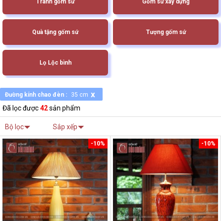
Tranh gốm sứ
Gốm sứ xây dựng
Quà tặng gốm sứ
Tượng gốm sứ
Lọ Lộc bình
x
Đường kính chao đèn :
35 cm
Đã lọc được
42
sản phẩm
Bộ lọc
Sắp xếp
-10%
-10%