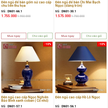
Đèn ngủ để bàn gốm sứ cao cấp
Đèn ngủ để bàn Chi Mai Bạch
chu liên thu họa
Ngọc (dáng tròn)
Mã :
DN01-66.1
Mã :
DN01-30.1
1.755.000
1.575.000
1.950.000
1.750.000
Mua ngay
Cho vào giỏ
Mua ngay
Cho vào giỏ
-10%
-10%
Đèn ngủ cao cấp Ngọc Nghiên
Đèn ngủ cao cấp Hồ Lô Ngọc
Bảo Bình xanh coban ( Cổ nhỏ)
Mã :
DN01-57.1
Mã :
DN01-56.1