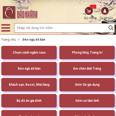
...
Giỏ hàng
Tài khoản
Trang chủ
Đèn ngủ để bàn
Chum sành ngâm rượu
Phong thủy, Trang trí
Đèn ngủ để bàn
Ấm chén Bát Tràng
Khách sạn, Resot, Nhà hàng
Gốm Sứ gia dụng
Bộ đồ ăn gia đình
Gốm sứ tâm linh