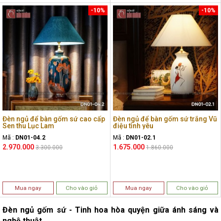
-10%
-10%
Đèn ngủ để bàn gốm sứ cao cấp
Đèn ngủ để bàn gốm sứ trắng Vũ
Sen thu Lục Lam
điệu tình yêu
Mã :
DN01-04.2
Mã :
DN01-02.1
2.970.000
1.675.000
3.300.000
1.860.000
Mua ngay
Cho vào giỏ
Mua ngay
Cho vào giỏ
Đèn ngủ gốm sứ - Tinh hoa hòa quyện giữa ánh sáng và
nghệ thuật