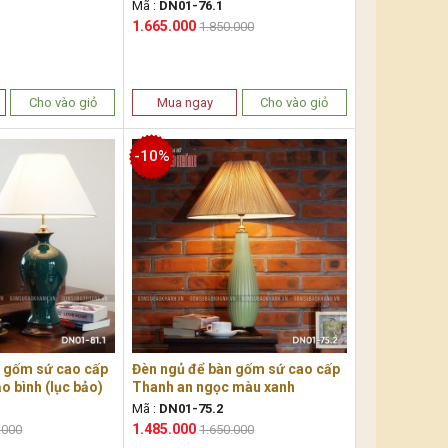
Mã :
DN01-76.1
1.665.000
1.850.000
Cho vào giỏ
Mua ngay
Cho vào giỏ
-10%
n gốm sứ cao cấp
Đèn ngủ để bàn gốm sứ cao cấp
o bình (lục bảo)
Thanh an ngọc màu xanh
Mã :
DN01-75.2
1.485.000
.000
1.650.000