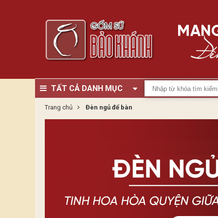
TẤT CẢ DANH MỤC
Trang chủ
Đèn ngủ để bàn