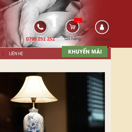
...
0798 252 252
Giỏ hàng
Tài khoản
LIÊN HỆ