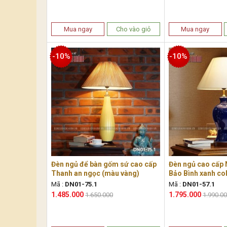
Mua ngay
Cho vào giỏ
Mua ngay
-10%
-10%
Đèn ngủ để bàn gốm sứ cao cấp
Đèn ngủ cao cấp
Thanh an ngọc (màu vàng)
Bảo Bình xanh co
Mã :
DN01-75.1
Mã :
DN01-57.1
1.485.000
1.795.000
1.650.000
1.990.0