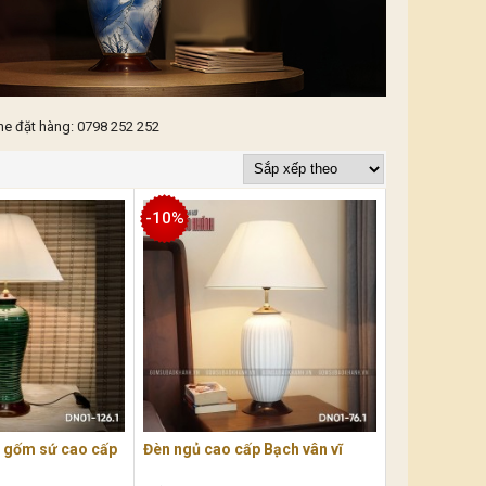
ne đặt hàng: 0798 252 252
-10%
n gốm sứ cao cấp
Đèn ngủ cao cấp Bạch vân vĩ