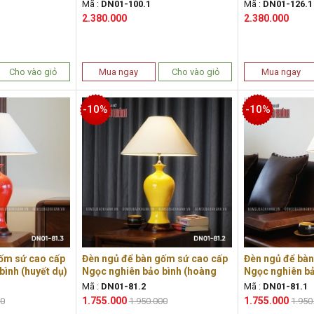
Mã :
DN01-100.1
Mã :
DN01-126.1
2.380.000
2.380.000
Cho vào giỏ
Mua ngay
Cho vào giỏ
Mua ngay
-10%
-10%
ốm sứ cao cấp
Đèn ngủ để bàn gốm sứ cao cấp
Đèn ngủ để bà
bình (huyết dụ)
Ngọc nghiên bảo bình (hoàng
Ngọc nghiên bả
anh)
Mã :
DN01-81.2
Mã :
DN01-81.1
1.755.000
1.755.000
00
1.950.000
1.950