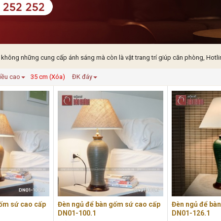
 không những cung cấp ánh sáng mà còn là vật trang trí giúp căn phòng, Hotli
iều cao
35 cm (Xóa)
ĐK đáy
ốm sứ cao cấp
Đèn ngủ để bàn gốm sứ cao cấp
Đèn ngủ để bà
DN01-100.1
DN01-126.1