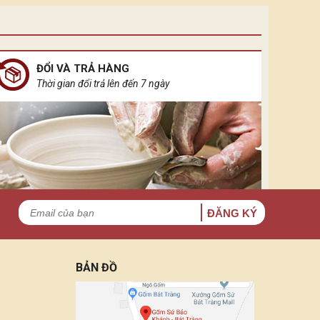
hởi nguồn của sự sống vạn vật, ánh sáng điện đại
 không gian khuê tĩnh ẩn đầy rung cảm.
ĐỔI VÀ TRẢ HÀNG
Thời gian đổi trả lên đến 7 ngày
ĐĂNG KÝ
BẢN ĐỒ