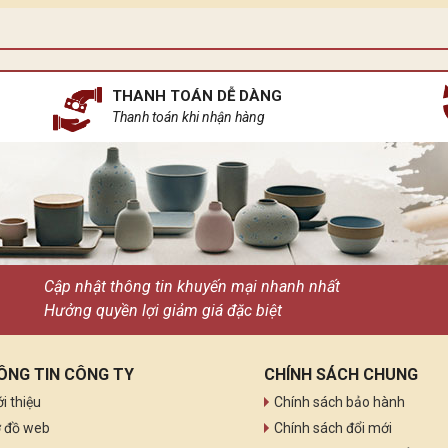
 dòng ánh sáng lại có những sứ mệnh riêng. Ánh sáng mặt trời k
n ngủ gốm sứ, tựa như một khúc ca du dương ngân lên giữa chốn
THANH TOÁN DỄ DÀNG
Thanh toán khi nhận hàng
Cập nhật thông tin khuyến mại nhanh nhất
Hưởng quyền lợi giảm giá đặc biệt
ÔNG TIN CÔNG TY
CHÍNH SÁCH CHUNG
ới thiệu
Chính sách bảo hành
 đồ web
Chính sách đổi mới