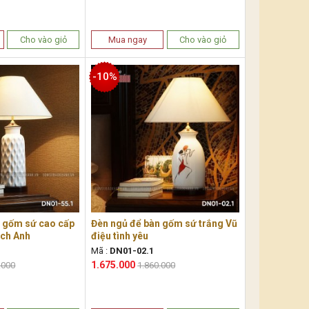
Cho vào giỏ
Mua ngay
Cho vào giỏ
-10%
n gốm sứ cao cấp
Đèn ngủ để bàn gốm sứ trắng Vũ
ch Anh
điệu tình yêu
Mã :
DN01-02.1
1.675.000
.000
1.860.000