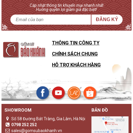
Cập nhật thông tin khuyến mại nhanh nhất
Hưởng quyền lợi giảm giá đặc biệt!
ĐĂNG KÝ
THÔNG TIN CÔNG TY
CHÍNH SÁCH CHUNG
HỖ TRỢ KHÁCH HÀNG
SHOWROOM
BẢN ĐỒ
Sự khác biệt của đèn gốm Bảo Khánh với các loại đèn ngủ
khác
Số 58 Đường Bát Tràng, Gia Lâm, Hà Nội
Không chỉ là một sản phẩm đèn ngủ thông thường,
đèn gốm
0798 252 252
Bảo Khánh
luôn là những sản phẩm độc bản, lưu giữ giá trị
sales@gomsubaokhanh.vn