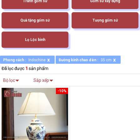
Tranh gốm sứ
Gốm sứ xây dựng
Quà tặng gốm sứ
Tượng gốm sứ
Lọ Lộc bình
x
x
Phong cách :
Indochine
Đường kính chao đèn :
35 cm
Đã lọc được
1
sản phẩm
Bộ lọc
Sắp xếp
-10%