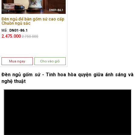
Đèn ngủ để bàn gốm sứ cao cấp
Chuồn ngũ sắc
Mã :
DN01-86.1
2.475.000
2.750.000
Mua ngay
Cho vào giỏ
Đèn ngủ gốm sứ - Tinh hoa hòa quyện giữa ánh sáng và
nghệ thuật