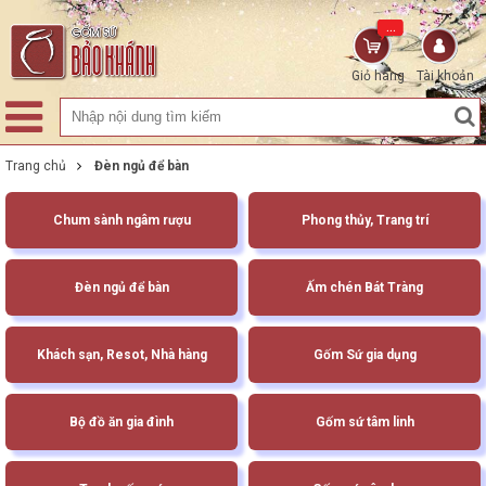
...
Giỏ hàng
Tài khoản
Trang chủ
Đèn ngủ để bàn
Chum sành ngâm rượu
Phong thủy, Trang trí
Đèn ngủ để bàn
Ấm chén Bát Tràng
Khách sạn, Resot, Nhà hàng
Gốm Sứ gia dụng
Bộ đồ ăn gia đình
Gốm sứ tâm linh