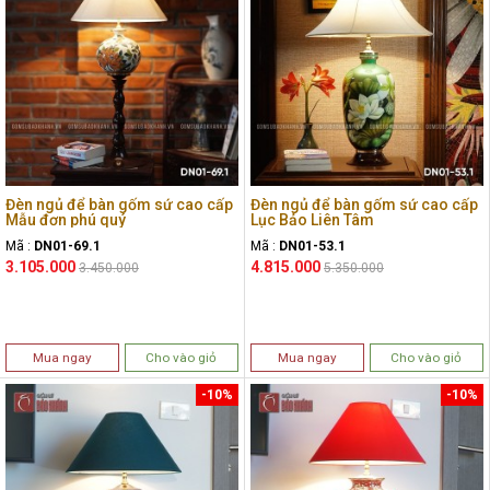
Đèn ngủ để bàn gốm sứ cao cấp
Đèn ngủ để bàn gốm sứ cao cấp
Mẫu đơn phú quý
Lục Bảo Liên Tâm
Mã :
DN01-69.1
Mã :
DN01-53.1
3.105.000
4.815.000
3.450.000
5.350.000
Mua ngay
Cho vào giỏ
Mua ngay
Cho vào giỏ
-10%
-10%