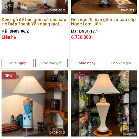
Đèn ngủ để bàn gốm sứ cao cấp
Đèn ngủ để bàn gốm sứ cao cấp
Hồ Điệp Thanh Yên dáng giọt
Ngọc Lam Liên
nước
Mã :
DN03-06.2
Mã :
DN01-17.1
Liên hệ
6.730.000
Mua ngay
Cho vào giỏ
Mua ngay
Cho vào giỏ
NEW