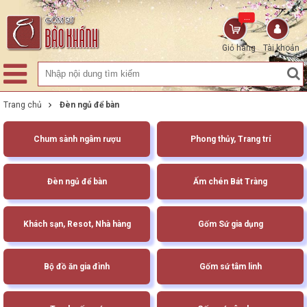
...
Giỏ hàng
Tài khoản
Trang chủ
Đèn ngủ để bàn
Chum sành ngâm rượu
Phong thủy, Trang trí
Đèn ngủ để bàn
Ấm chén Bát Tràng
Khách sạn, Resot, Nhà hàng
Gốm Sứ gia dụng
Bộ đồ ăn gia đình
Gốm sứ tâm linh