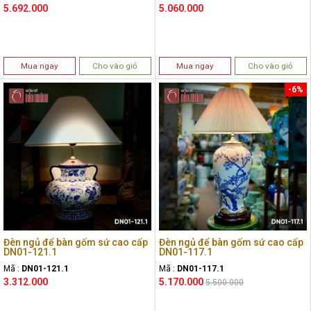
5.692.000
5.060.000
Mua ngay
Cho vào giỏ
Mua ngay
Cho vào giỏ
-6%
Đèn ngủ để bàn gốm sứ cao cấp
Đèn ngủ để bàn gốm sứ cao cấp
DN01-121.1
DN01-117.1
Mã :
DN01-121.1
Mã :
DN01-117.1
3.312.000
5.170.000
5.500.000