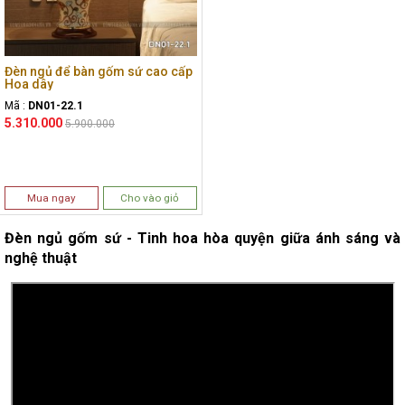
Đèn ngủ để bàn gốm sứ cao cấp
Hoa dây
Mã :
DN01-22.1
5.310.000
5.900.000
Mua ngay
Cho vào giỏ
Đèn ngủ gốm sứ - Tinh hoa hòa quyện giữa ánh sáng và
nghệ thuật