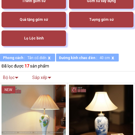
Tranh gốm sứ
Gốm sứ xây dựng
Quà tặng gốm sứ
Tượng gốm sứ
Lọ Lộc bình
x
x
Phong cách :
Tân cổ điển
Đường kính chao đèn :
40 cm
Đã lọc được
17
sản phẩm
Bộ lọc
Sắp xếp
NEW