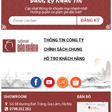
Cập nhật thông tin khuyến mại nhanh nhất
Hưởng quyền lợi giảm giá đặc biệt!
ĐĂNG KÝ
THÔNG TIN CÔNG TY
CHÍNH SÁCH CHUNG
HỖ TRỢ KHÁCH HÀNG
SHOWROOM
BẢN ĐỒ
Sự khác biệt của đèn gốm Bảo Khánh với các loại đèn ngủ
khác
Số 58 Đường Bát Tràng, Gia Lâm, Hà Nội
Không chỉ là một sản phẩm đèn ngủ thông thường,
đèn gốm
0798 252 252