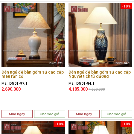
-10%
Đèn ngủ để bàn gốm sứ cao cấp
Đèn ngủ để bàn gốm sứ cao cấp
men rạn cổ
Nguyệt tịch tử dương
Mã :
DN01-97.1
Mã :
DN01-84.1
2.690.000
4.185.000
4.650.000
Mua ngay
Cho vào giỏ
Mua ngay
Cho vào giỏ
-10%
-10%