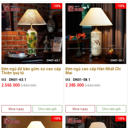
-10%
-10%
Đèn ngủ để bàn gốm sứ cao cấp
Đèn ngủ cao cấp Hàn Nhất Chi
Thiên quỳ tử
Mai
Mã :
DN01-63.1
Mã :
DN01-58.1
2.565.000
2.385.000
2.850.000
2.650.000
Mua ngay
Cho vào giỏ
Mua ngay
Cho vào giỏ
-10%
-10%