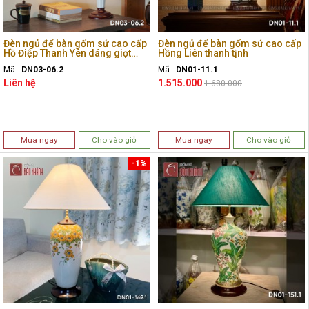
Đèn ngủ để bàn gốm sứ cao cấp
Đèn ngủ để bàn gốm sứ cao cấp
Hồ Điệp Thanh Yên dáng giọt
Hồng Liên thanh tịnh
nước
Mã :
DN03-06.2
Mã :
DN01-11.1
Liên hệ
1.515.000
1.680.000
Mua ngay
Cho vào giỏ
Mua ngay
Cho vào giỏ
-1%