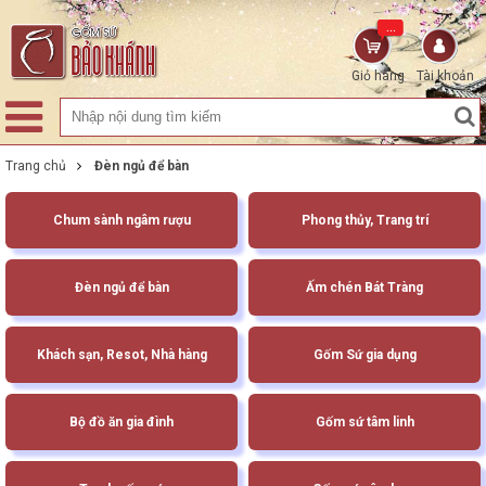
...
Giỏ hàng
Tài khoản
Trang chủ
Đèn ngủ để bàn
Chum sành ngâm rượu
Phong thủy, Trang trí
Đèn ngủ để bàn
Ấm chén Bát Tràng
Khách sạn, Resot, Nhà hàng
Gốm Sứ gia dụng
Bộ đồ ăn gia đình
Gốm sứ tâm linh