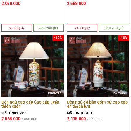
2.050.000
2.588.000
Mua ngay
Cho vào giỏ
Mua ngay
Cho vào giỏ
-10%
-10%
Đèn ngủ cao cấp Cao cấp uyển
Đèn ngủ để bàn gốm sứ cao cấp
thiên xuân
an thạch lựu
Mã :
DN01-72.1
Mã :
DN01-70.1
2.565.000
2.115.000
2.850.000
2.350.000