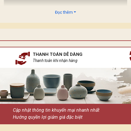
Đọc thêm
 dòng ánh sáng lại có những sứ mệnh riêng. Ánh sáng mặt trời k
n ngủ gốm sứ, tựa như một khúc ca du dương ngân lên giữa chốn
THANH TOÁN DỄ DÀNG
Thanh toán khi nhận hàng
Cập nhật thông tin khuyến mại nhanh nhất
Hưởng quyền lợi giảm giá đặc biệt