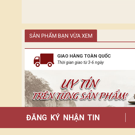
Ánh sáng tựa những dòng chảy tiếp nối nhau. Mỗi
SẢN PHẨM BẠN VỪA XEM
diện cho sự phát triển tân tiến hiện đại.
Còn ánh sáng của Bảo Khánh đến từ những chiếc đè
GIAO HÀNG TOÀN QUỐC
Thời gian giao từ 3-6 ngày
ĐĂNG KÝ NHẬN TIN