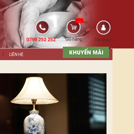
...
0798 252 252
Giỏ hàng
Tài khoản
LIÊN HỆ