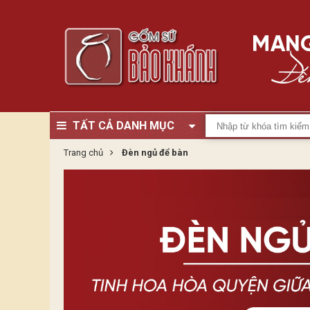
TẤT CẢ DANH MỤC
Trang chủ
Đèn ngủ để bàn