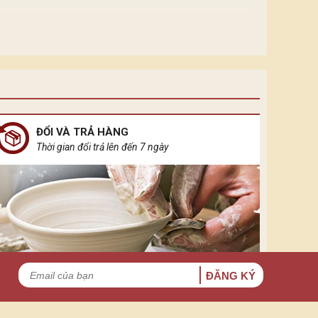
hởi nguồn của sự sống vạn vật, ánh sáng điện đại
 không gian khuê tĩnh ẩn đầy rung cảm.
ĐỔI VÀ TRẢ HÀNG
Thời gian đổi trả lên đến 7 ngày
ĐĂNG KÝ