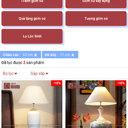
Tranh gốm sứ
Gốm sứ xây dựng
Quà tặng gốm sứ
Tượng gốm sứ
Lọ Lộc bình
x
x
Chiều cao :
63 cm
ĐK đáy :
17 cm
Đã lọc được
2
sản phẩm
Bộ lọc
Sắp xếp
-10%
-10%