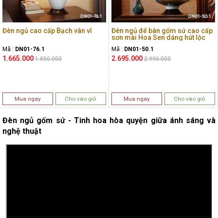
Đèn ngủ cao cấp Bạch vân vĩ
Đèn ngủ để bàn gốm sứ cao cấp
sơn mài Hoa Sen dáng hút lộc
Mã :
DN01-76.1
Mã :
DN01-50.1
1.665.000
2.695.000
1.850.000
2.990.000
Mua ngay
Cho vào giỏ
Mua ngay
Cho vào giỏ
Đèn ngủ gốm sứ - Tinh hoa hòa quyện giữa ánh sáng và
nghệ thuật