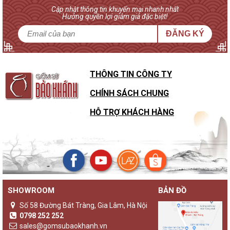
Cập nhật thông tin khuyến mại nhanh nhất
Hưởng quyền lợi giảm giá đặc biệt!
ĐĂNG KÝ
THÔNG TIN CÔNG TY
CHÍNH SÁCH CHUNG
HỖ TRỢ KHÁCH HÀNG
SHOWROOM
BẢN ĐỒ
Sự khác biệt của đèn gốm Bảo Khánh với các loại đèn ngủ
khác
Số 58 Đường Bát Tràng, Gia Lâm, Hà Nội
Không chỉ là một sản phẩm đèn ngủ thông thường,
đèn gốm
0798 252 252
Bảo Khánh
luôn là những sản phẩm độc bản, lưu giữ giá trị
sales@gomsubaokhanh.vn