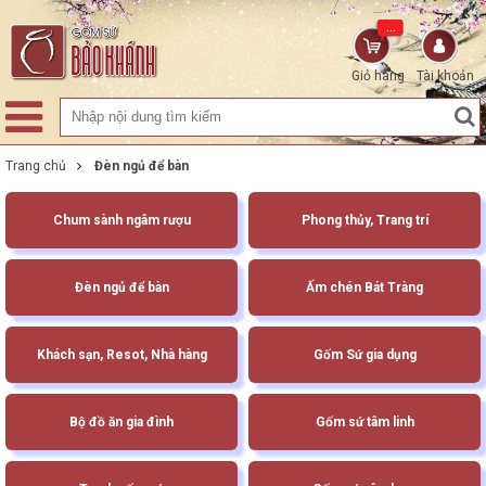
...
Giỏ hàng
Tài khoản
Trang chủ
Đèn ngủ để bàn
Chum sành ngâm rượu
Phong thủy, Trang trí
Đèn ngủ để bàn
Ấm chén Bát Tràng
Khách sạn, Resot, Nhà hàng
Gốm Sứ gia dụng
Bộ đồ ăn gia đình
Gốm sứ tâm linh