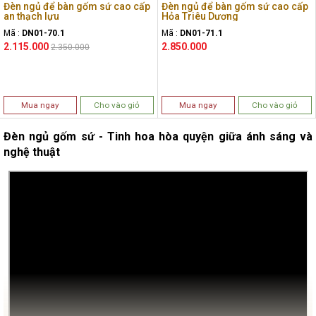
Đèn ngủ để bàn gốm sứ cao cấp
Đèn ngủ để bàn gốm sứ cao cấp
an thạch lựu
Hỏa Triêu Dương
Mã :
DN01-70.1
Mã :
DN01-71.1
2.115.000
2.850.000
2.350.000
Mua ngay
Cho vào giỏ
Mua ngay
Cho vào giỏ
Đèn ngủ gốm sứ - Tinh hoa hòa quyện giữa ánh sáng và
nghệ thuật