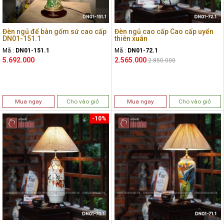
Đèn ngủ để bàn gốm sứ cao cấp
Đèn ngủ cao cấp Cao cấp uyển
DN01-151.1
thiên xuân
Mã :
DN01-151.1
Mã :
DN01-72.1
5.692.000
2.565.000
2.850.000
Mua ngay
Cho vào giỏ
Mua ngay
Cho vào giỏ
-10%