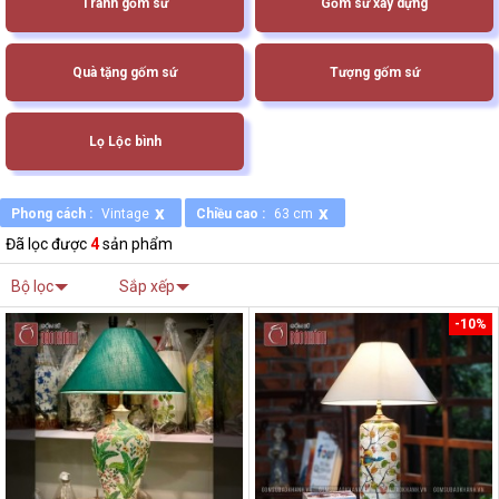
Tranh gốm sứ
Gốm sứ xây dựng
Quà tặng gốm sứ
Tượng gốm sứ
Lọ Lộc bình
x
x
Phong cách :
Vintage
Chiều cao :
63 cm
Đã lọc được
4
sản phẩm
Bộ lọc
Sắp xếp
-10%