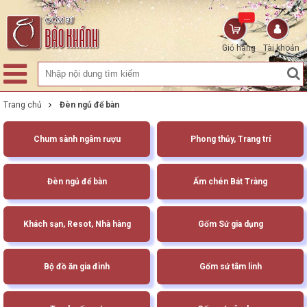
...
Giỏ hàng
Tài khoản
Trang chủ
Đèn ngủ để bàn
Chum sành ngâm rượu
Phong thủy, Trang trí
Đèn ngủ để bàn
Ấm chén Bát Tràng
Khách sạn, Resot, Nhà hàng
Gốm Sứ gia dụng
Bộ đồ ăn gia đình
Gốm sứ tâm linh