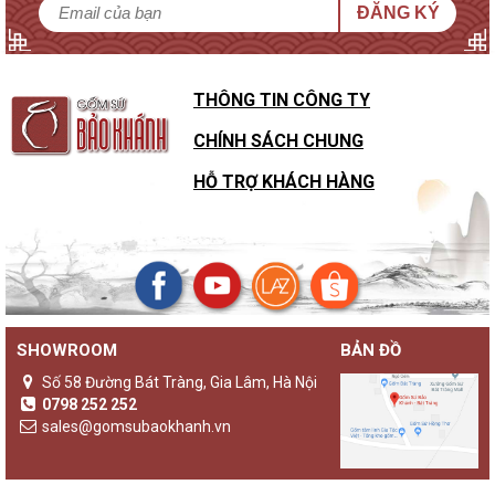
ĐĂNG KÝ
THÔNG TIN CÔNG TY
CHÍNH SÁCH CHUNG
HỖ TRỢ KHÁCH HÀNG
SHOWROOM
BẢN ĐỒ
Sự khác biệt của đèn gốm Bảo Khánh với các loại đèn ngủ
khác
Số 58 Đường Bát Tràng, Gia Lâm, Hà Nội
Không chỉ là một sản phẩm đèn ngủ thông thường,
đèn gốm
0798 252 252
Bảo Khánh
luôn là những sản phẩm độc bản, lưu giữ giá trị
sales@gomsubaokhanh.vn
truyền thống và nghệ thuật được ve vuốt trên tường đường
cong nét vẽ.