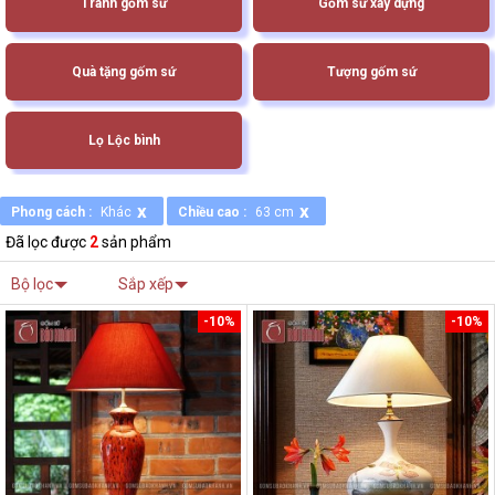
Tranh gốm sứ
Gốm sứ xây dựng
Quà tặng gốm sứ
Tượng gốm sứ
Lọ Lộc bình
x
x
Phong cách :
Khác
Chiều cao :
63 cm
Đã lọc được
2
sản phẩm
Bộ lọc
Sắp xếp
-10%
-10%