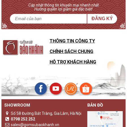
Cập nhật thông tin khuyến mại nhanh nhất
Hưởng quyền lợi giảm giá đặc biệt!
ĐĂNG KÝ
THÔNG TIN CÔNG TY
CHÍNH SÁCH CHUNG
HỖ TRỢ KHÁCH HÀNG
SHOWROOM
BẢN ĐỒ
Sự khác biệt của đèn gốm Bảo Khánh với các loại đèn ngủ
khác
Số 58 Đường Bát Tràng, Gia Lâm, Hà Nội
Không chỉ là một sản phẩm đèn ngủ thông thường,
đèn gốm
0798 252 252
Bảo Khánh
luôn là những sản phẩm độc bản, lưu giữ giá trị
sales@gomsubaokhanh.vn