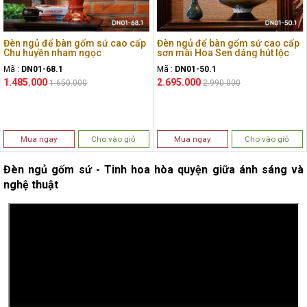
Đèn ngủ để bàn gốm sứ cao cấp
Đèn ngủ để bàn gốm sứ cao cấp
Chu huyền nham ngọc
sơn mài Hoa Sen dáng hút lộc
Mã :
DN01-68.1
Mã :
DN01-50.1
1.485.000
2.695.000
1.650.000
2.990.000
Mua ngay
Cho vào giỏ
Mua ngay
Cho vào giỏ
Đèn ngủ gốm sứ - Tinh hoa hòa quyện giữa ánh sáng và
nghệ thuật