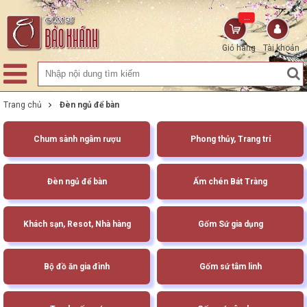
...
Giỏ hàng
Tài khoản
Trang chủ
Đèn ngủ để bàn
Chum sành ngâm rượu
Phong thủy, Trang trí
Đèn ngủ để bàn
Ấm chén Bát Tràng
Khách sạn, Resot, Nhà hàng
Gốm Sứ gia dụng
Bộ đồ ăn gia đình
Gốm sứ tâm linh