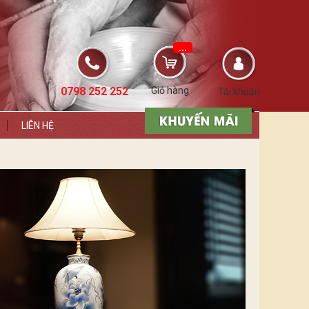
...
0798 252 252
Giỏ hàng
Tài khoản
LIÊN HỆ