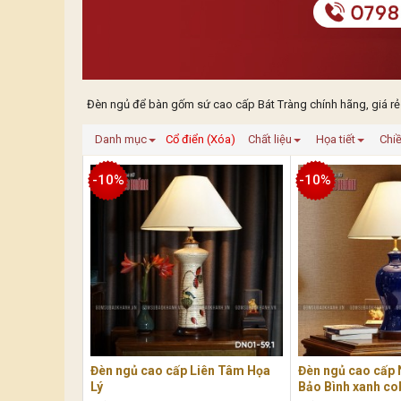
Đèn ngủ để bàn gốm sứ cao cấp Bát Tràng chính hãng, giá rẻ
Danh mục
Cổ điển (Xóa)
Chất liệu
Họa tiết
Chi
-10%
-10%
Đèn ngủ cao cấp Liên Tâm Họa
Đèn ngủ cao cấp
Lý
Bảo Bình xanh co