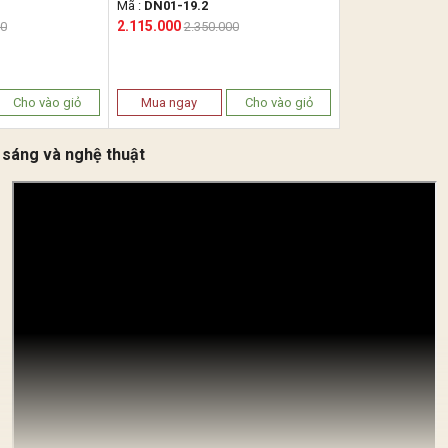
tròn)
Mã :
DN01-19.2
2.115.000
00
2.350.000
Cho vào giỏ
Mua ngay
Cho vào giỏ
 sáng và nghệ thuật