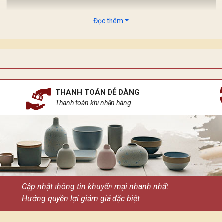
Đọc thêm
 dòng ánh sáng lại có những sứ mệnh riêng. Ánh sáng mặt trời k
n ngủ gốm sứ, tựa như một khúc ca du dương ngân lên giữa chốn
THANH TOÁN DỄ DÀNG
Thanh toán khi nhận hàng
Cập nhật thông tin khuyến mại nhanh nhất
Hưởng quyền lợi giảm giá đặc biệt