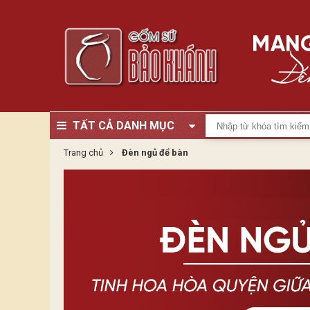
TẤT CẢ DANH MỤC
Trang chủ
Đèn ngủ để bàn