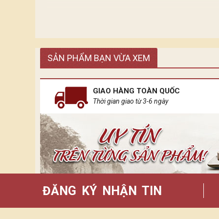
Ánh sáng tựa những dòng chảy tiếp nối nhau. Mỗi
SẢN PHẨM BẠN VỪA XEM
diện cho sự phát triển tân tiến hiện đại.
Còn ánh sáng của Bảo Khánh đến từ những chiếc đè
GIAO HÀNG TOÀN QUỐC
Thời gian giao từ 3-6 ngày
ĐĂNG KÝ NHẬN TIN