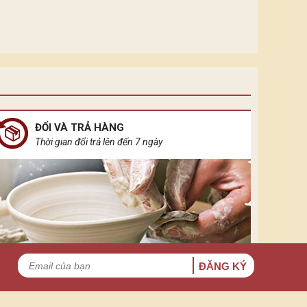
hởi nguồn của sự sống vạn vật, ánh sáng điện đại
 không gian khuê tĩnh ẩn đầy rung cảm.
ĐỔI VÀ TRẢ HÀNG
Thời gian đổi trả lên đến 7 ngày
ĐĂNG KÝ