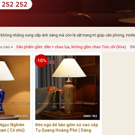
 không những cung cấp ánh sáng mà còn là vật trang trí giúp căn phòng, Hotli
ều cao
Sản phẩm gồm: đèn + chao lụa, không gồm chao Trúc chỉ (Xóa)
ĐK
-10%
 Ngọc Nghiên
Đèn ngủ để bàn gốm sứ cao cấp
ban ( Cổ nhỏ)
Tụ Quang Hoàng Phố ( Dáng