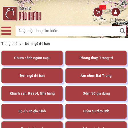
...
Giỏ hàng
Tài khoản
Trang chủ
Đèn ngủ để bàn
Chum sành ngâm rượu
Phong thủy, Trang trí
Đèn ngủ để bàn
Ấm chén Bát Tràng
Khách sạn, Resot, Nhà hàng
Gốm Sứ gia dụng
Bộ đồ ăn gia đình
Gốm sứ tâm linh