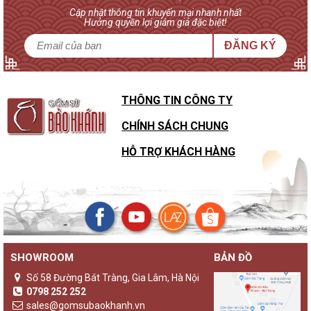
Cập nhật thông tin khuyến mại nhanh nhất
Hưởng quyền lợi giảm giá đặc biệt!
ĐĂNG KÝ
THÔNG TIN CÔNG TY
CHÍNH SÁCH CHUNG
HỖ TRỢ KHÁCH HÀNG
SHOWROOM
BẢN ĐỒ
Sự khác biệt của đèn gốm Bảo Khánh với các loại đèn ngủ
khác
Số 58 Đường Bát Tràng, Gia Lâm, Hà Nội
Không chỉ là một sản phẩm đèn ngủ thông thường,
đèn gốm
0798 252 252
Bảo Khánh
luôn là những sản phẩm độc bản, lưu giữ giá trị
sales@gomsubaokhanh.vn