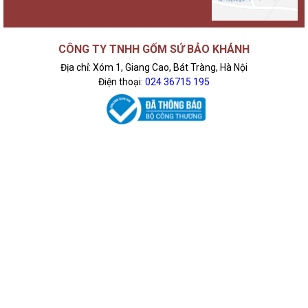
truyền thống và nghệ thuật được ve vuốt trên tường đường
cong nét vẽ.
Là sự lưu giữ truyền thống theo hơi thở hiện đại
CÔNG TY TNHH GỐM SỨ BẢO KHÁNH
Nhắc đến gốm sứ, người ta thường liên tưởng đến những điều
Địa chỉ: Xóm 1, Giang Cao, Bát Tràng, Hà Nội
gì đó cũ kỹ, cổ lỗ; gắn tới những hoài niệm xưa xới đôi bàn tay
Điện thoại:
024 36715 195
lấm lem đất sét.
Tuy nhiên với Bảo Khánh, gốm sứ vừa là truyền thống, vừa là
tương lai khi có thể đưa danh tiếng người Việt vang danh châu
lục.
Đèn ngủ chất liệu gốm sứ là bước đánh dấu, sự trở mình của
những người nghệ nhân Bát Tràng truyền thống tại Bảo Khánh.
Các sản phẩm đèn ngủ gốm sứ là sự minh họa chính xác cho
sự hòa quyện giữa vẻ mộc mạc và sang trọng.
Đây cũng là minh chứng cho việc truyền thống và hiện đại luôn
có thể song hành và phát triển thành những thứ độc lạ mà
không làm mất đi nét đẹp sẵn có.
Là nghệ thuật hiện hữu trên từng đường cong uyển chuyển