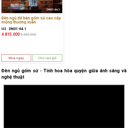
Đèn ngủ để bàn gốm sứ cao cấp
mộng thường xuân
Mã :
DN01-64.1
4.815.000
5.350.000
Mua ngay
Cho vào giỏ
Đèn ngủ gốm sứ - Tinh hoa hòa quyện giữa ánh sáng và
nghệ thuật