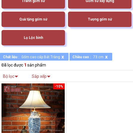
Tranh gốm sứ
Gốm sứ xây dựng
Quà tặng gốm sứ
Tượng gốm sứ
Lọ Lộc bình
x
x
Chất liệu :
Gốm cao cấp Bát Tràng
Chiều cao :
73 cm
Đã lọc được
1
sản phẩm
Bộ lọc
Sắp xếp
-10%