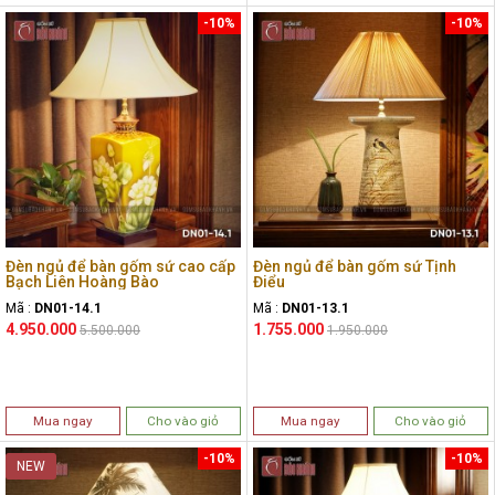
-10%
-10%
Đèn ngủ để bàn gốm sứ cao cấp
Đèn ngủ để bàn gốm sứ Tịnh
Bạch Liên Hoàng Bào
Điểu
Mã :
DN01-14.1
Mã :
DN01-13.1
4.950.000
1.755.000
5.500.000
1.950.000
Mua ngay
Cho vào giỏ
Mua ngay
Cho vào giỏ
-10%
-10%
NEW