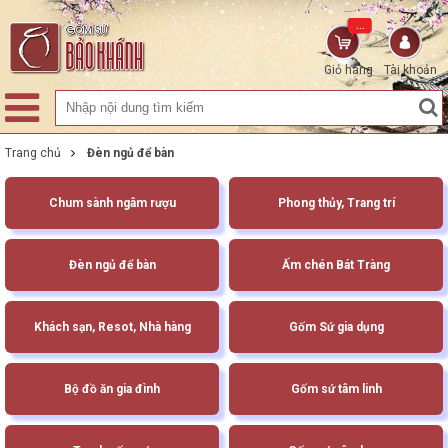
...
Giỏ hàng
Tài khoản
Trang chủ
Đèn ngủ để bàn
Chum sành ngâm rượu
Phong thủy, Trang trí
Đèn ngủ để bàn
Ấm chén Bát Tràng
Khách sạn, Resot, Nhà hàng
Gốm Sứ gia dụng
Bộ đồ ăn gia đình
Gốm sứ tâm linh