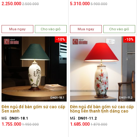
2.250.000
5.310.000
2.500.000
5.900.000
Mua ngay
Cho vào giỏ
Mua ngay
Cho vào giỏ
-10%
-10%
Đèn ngủ để bàn gốm sứ cao cấp
Đèn ngủ để bàn gốm sứ cao cấp
Sen xanh
hồng liên thanh tịnh dáng cao
Mã :
DN01-18.1
Mã :
DN01-11.2
1.755.000
1.685.000
1.950.000
1.870.000