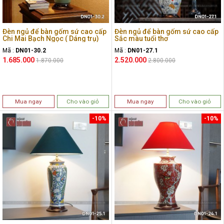
Đèn ngủ để bàn gốm sứ cao cấp
Đèn ngủ để bàn gốm sứ cao cấp
Chi Mai Bạch Ngọc ( Dáng trụ)
Sắc màu tuổi thơ
Mã :
DN01-30.2
Mã :
DN01-27.1
1.685.000
2.520.000
1.870.000
2.800.000
Mua ngay
Cho vào giỏ
Mua ngay
Cho vào giỏ
-10%
-10%