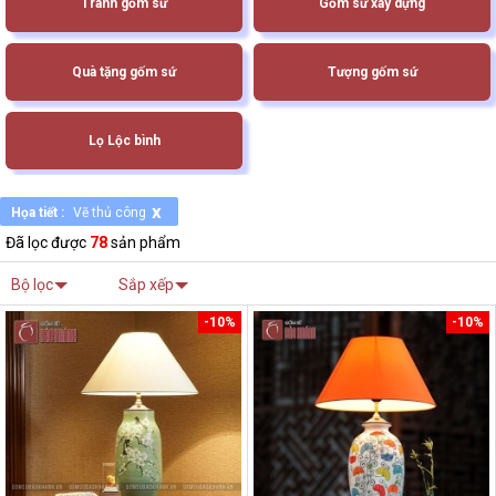
Tranh gốm sứ
Gốm sứ xây dựng
Quà tặng gốm sứ
Tượng gốm sứ
Lọ Lộc bình
x
Họa tiết :
Vẽ thủ công
Đã lọc được
78
sản phẩm
Bộ lọc
Sắp xếp
-10%
-10%