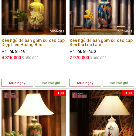
Đèn ngủ để bàn gốm sứ cao cấp
Đèn ngủ để bàn gốm sứ cao cấp
Diệp Liên Hoàng Bào
Sen thu Lục Lam
Mã :
DN01-08.1
Mã :
DN01-04.2
4.815.000
2.970.000
5.350.000
3.300.000
Mua ngay
Cho vào giỏ
Mua ngay
Cho vào giỏ
-10%
-10%