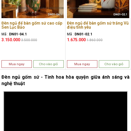
Đèn ngủ để bàn gốm sứ cao cấp
Đèn ngủ để bàn gốm sứ trắng Vũ
Sen Lục Bảo
điệu tình yêu
Mã :
DN01-04.1
Mã :
DN01-02.1
3.150.000
1.675.000
3.500.000
1.860.000
Mua ngay
Cho vào giỏ
Mua ngay
Cho vào giỏ
Đèn ngủ gốm sứ - Tinh hoa hòa quyện giữa ánh sáng và
nghệ thuật