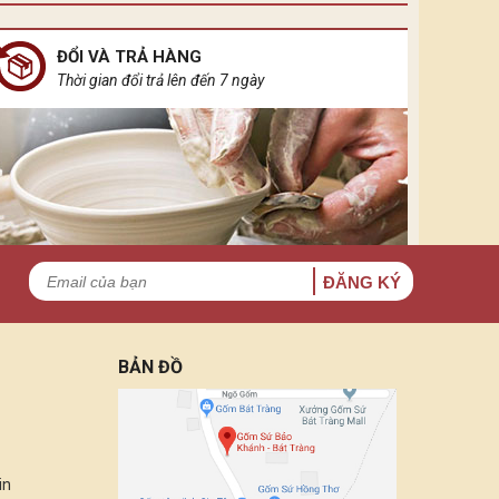
 không gian khuê tĩnh ẩn đầy rung cảm.
ĐỔI VÀ TRẢ HÀNG
Thời gian đổi trả lên đến 7 ngày
ĐĂNG KÝ
BẢN ĐỒ
in