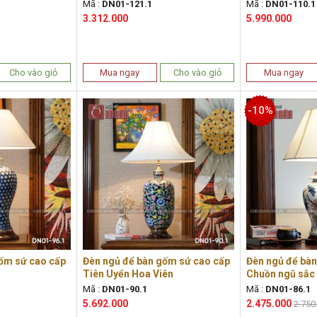
Mã :
DN01-121.1
Mã :
DN01-110.1
3.312.000
5.990.000
Cho vào giỏ
Mua ngay
Cho vào giỏ
Mua ngay
-10%
ốm sứ cao cấp
Đèn ngủ để bàn gốm sứ cao cấp
Đèn ngủ để bà
Tiên Uyển Hoa Viên
Chuồn ngũ sắc
Mã :
DN01-90.1
Mã :
DN01-86.1
5.692.000
2.475.000
2.750