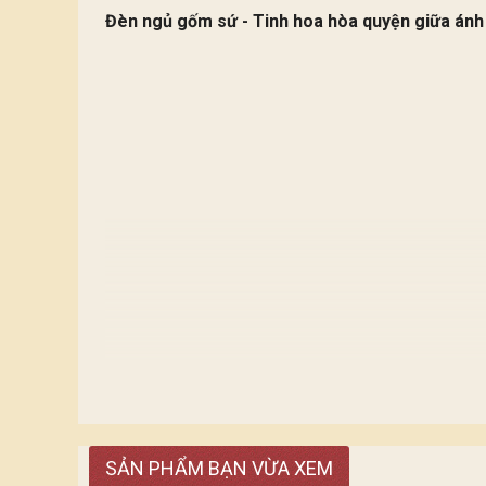
Đèn ngủ gốm sứ - Tinh hoa hòa quyện giữa ánh
Ánh sáng tựa những dòng chảy tiếp nối nhau. Mỗi
SẢN PHẨM BẠN VỪA XEM
diện cho sự phát triển tân tiến hiện đại.