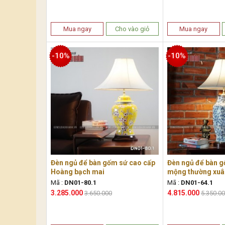
Mua ngay
Cho vào giỏ
Mua ngay
-10%
-10%
Đèn ngủ để bàn gốm sứ cao cấp
Đèn ngủ để bàn g
Hoàng bạch mai
mộng thường xuâ
Mã :
DN01-80.1
Mã :
DN01-64.1
3.285.000
4.815.000
3.650.000
5.350.0