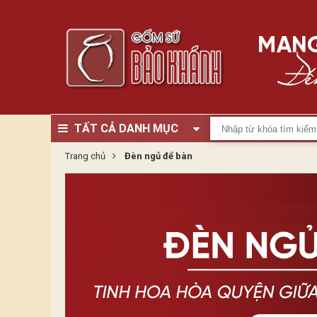
TẤT CẢ DANH MỤC
Trang chủ
Đèn ngủ để bàn