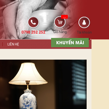
...
0798 252 252
Giỏ hàng
Tài khoản
LIÊN HỆ