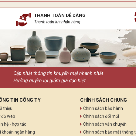
n ngủ gốm sứ, tựa như một khúc ca du dương ngân lên giữa chốn
THANH TOÁN DỄ DÀNG
Thanh toán khi nhận hàng
Cập nhật thông tin khuyến mại nhanh nhất
Hưởng quyền lợi giảm giá đặc biệt
ÔNG TIN CÔNG TY
CHÍNH SÁCH CHUNG
ới thiệu
Chính sách bảo hành
 đồ web
Chính sách đổi mới
ên hệ - hợp tác
Chính sách vận chuyển
i khoản ngân hàng
Chính sách bảo mật thông t