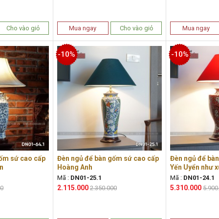
Cho vào giỏ
Mua ngay
Cho vào giỏ
Mua ngay
-10%
-10%
ốm sứ cao cấp
Đèn ngủ để bàn gốm sứ cao cấp
Đèn ngủ để bà
n
Hoàng Anh
Yến Uyển như 
Mã :
DN01-25.1
Mã :
DN01-24.1
2.115.000
5.310.000
00
2.350.000
5.900