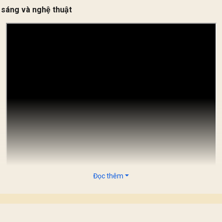
 sáng và nghệ thuật
Đọc thêm
 dòng ánh sáng lại có những sứ mệnh riêng. Ánh sáng mặt trời k