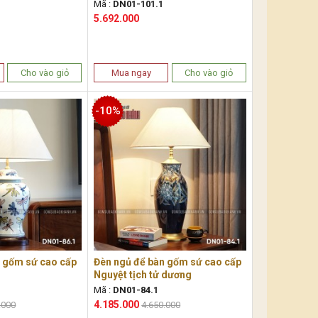
Mã :
DN01-101.1
5.692.000
Cho vào giỏ
Mua ngay
Cho vào giỏ
-10%
n gốm sứ cao cấp
Đèn ngủ để bàn gốm sứ cao cấp
Nguyệt tịch tử dương
Mã :
DN01-84.1
4.185.000
.000
4.650.000