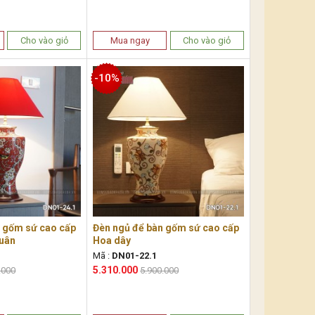
Cho vào giỏ
Mua ngay
Cho vào giỏ
-10%
n gốm sứ cao cấp
Đèn ngủ để bàn gốm sứ cao cấp
xuân
Hoa dây
Mã :
DN01-22.1
5.310.000
.000
5.900.000