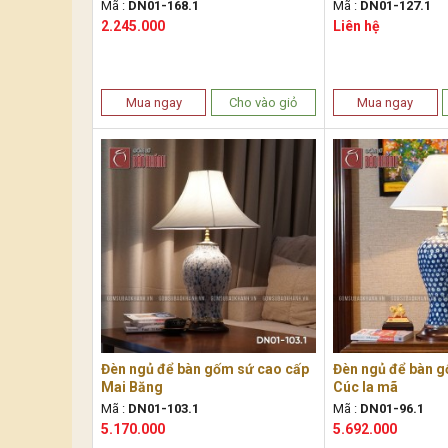
Mã :
DN01-168.1
Mã :
DN01-127.1
2.245.000
Liên hệ
Mua ngay
Cho vào giỏ
Mua ngay
Đèn ngủ để bàn gốm sứ cao cấp
Đèn ngủ để bàn g
Mai Băng
Cúc la mã
Mã :
DN01-103.1
Mã :
DN01-96.1
5.170.000
5.692.000