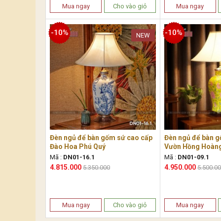
Mua ngay
Cho vào giỏ
Mua ngay
-10%
-10%
NEW
Đèn ngủ để bàn gốm sứ cao cấp
Đèn ngủ để bàn g
Đào Hoa Phú Quý
Vườn Hồng Hoàng
Mã :
DN01-16.1
Mã :
DN01-09.1
4.815.000
4.950.000
5.350.000
5.500.0
Mua ngay
Cho vào giỏ
Mua ngay