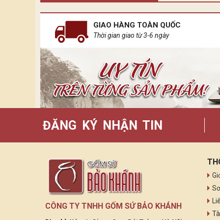
Còn ánh sáng của Bảo Khánh đến từ những chiếc đè
GIAO HÀNG TOÀN QUỐC
Thời gian giao từ 3-6 ngày
ĐĂNG KÝ NHẬN TIN
TH
Gi
Sơ
Li
CÔNG TY TNHH GỐM SỨ BẢO KHÁNH
Tà