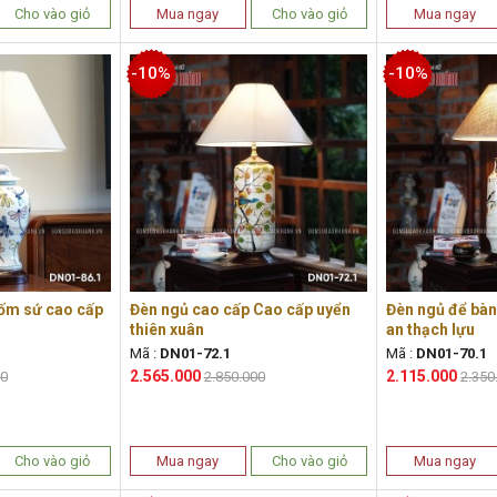
Cho vào giỏ
Mua ngay
Cho vào giỏ
Mua ngay
-10%
-10%
ốm sứ cao cấp
Đèn ngủ cao cấp Cao cấp uyển
Đèn ngủ để bà
thiên xuân
an thạch lựu
Mã :
DN01-72.1
Mã :
DN01-70.1
2.565.000
2.115.000
00
2.850.000
2.350
Cho vào giỏ
Mua ngay
Cho vào giỏ
Mua ngay