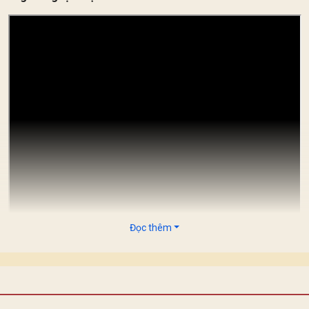
Đọc thêm
 dòng ánh sáng lại có những sứ mệnh riêng. Ánh sáng mặt trời k