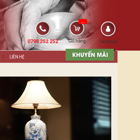
...
0798 252 252
Giỏ hàng
Tài khoản
LIÊN HỆ