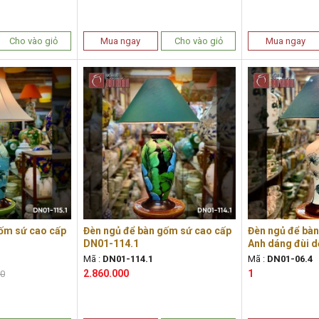
Cho vào giỏ
Mua ngay
Cho vào giỏ
Mua ngay
ốm sứ cao cấp
Đèn ngủ để bàn gốm sứ cao cấp
Đèn ngủ để bà
DN01-114.1
Anh dáng đùi d
Mã :
DN01-114.1
Mã :
DN01-06.4
2.860.000
1
00