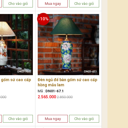
Cho vào giỏ
Mua ngay
Cho vào giỏ
-10%
n gốm sứ cao cấp
Đèn ngủ để bàn gốm sứ cao cấp
hồng mẫu lam
Mã :
DN01-67.1
2.565.000
.000
2.850.000
Cho vào giỏ
Mua ngay
Cho vào giỏ