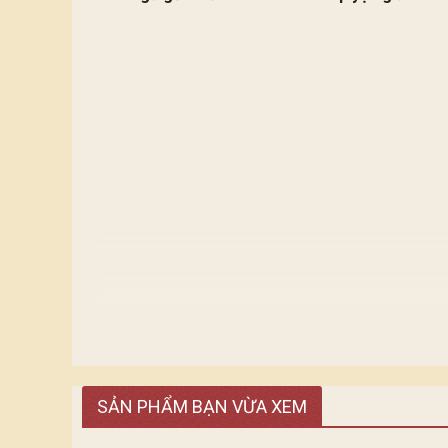
Ánh sáng tựa những dòng chảy tiếp nối nhau. Mỗi
SẢN PHẨM BẠN VỪA XEM
diện cho sự phát triển tân tiến hiện đại.