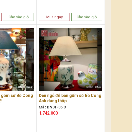
Cho vào giỏ
Mua ngay
Cho vào giỏ
n gốm sứ Bồ Công
Đèn ngủ để bàn gốm sứ Bồ Công
ế
Anh dáng thấp
Mã :
DN01-06.3
1.742.000