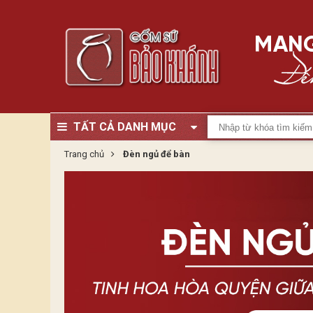
TẤT CẢ DANH MỤC
Trang chủ
Đèn ngủ để bàn