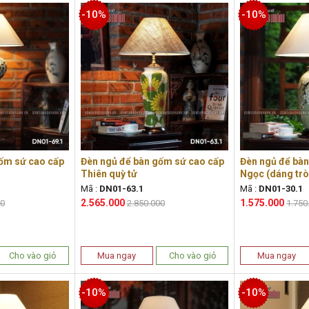
-10%
-10%
ốm sứ cao cấp
Đèn ngủ để bàn gốm sứ cao cấp
Đèn ngủ để bàn
Thiên quỳ tử
Ngọc (dáng trò
Mã :
DN01-63.1
Mã :
DN01-30.1
2.565.000
1.575.000
00
2.850.000
1.750
Cho vào giỏ
Mua ngay
Cho vào giỏ
Mua ngay
-10%
-10%