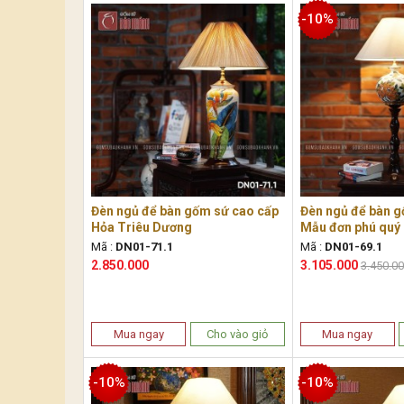
-10%
Đèn ngủ để bàn gốm sứ cao cấp
Đèn ngủ để bàn g
Hỏa Triêu Dương
Mẫu đơn phú quý
Mã :
DN01-71.1
Mã :
DN01-69.1
2.850.000
3.105.000
3.450.0
Mua ngay
Cho vào giỏ
Mua ngay
-10%
-10%