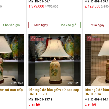
Mã :
DN01-06.1
Mã :
DN01-169.1
1.575.000
2.128.000
00
1.750.000
2.150
Cho vào giỏ
Mua ngay
Cho vào giỏ
Mua ngay
ốm sứ cao cấp
Đèn ngủ để bàn gốm sứ cao cấp
Đèn ngủ để bà
DN01-137.1
DN01-134.1
Mã :
DN01-137.1
Mã :
DN01-134.1
Liên hệ
Liên hệ