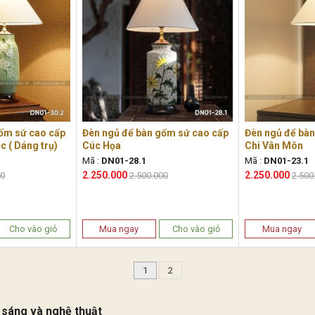
ốm sứ cao cấp
Đèn ngủ để bàn gốm sứ cao cấp
Đèn ngủ để bà
c ( Dáng trụ)
Cúc Họa
Chi Vân Môn
Mã :
DN01-28.1
Mã :
DN01-23.1
2.250.000
2.250.000
00
2.500.000
2.500
Cho vào giỏ
Mua ngay
Cho vào giỏ
Mua ngay
1
2
 sáng và nghệ thuật