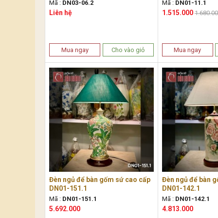
nước
Mã :
DN03-06.2
Mã :
DN01-11.1
Liên hệ
1.515.000
1.680.0
Mua ngay
Cho vào giỏ
Mua ngay
Đèn ngủ để bàn gốm sứ cao cấp
Đèn ngủ để bàn g
DN01-151.1
DN01-142.1
Mã :
DN01-151.1
Mã :
DN01-142.1
5.692.000
4.813.000