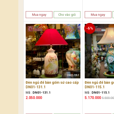
Mua ngay
Cho vào giỏ
Mua ngay
-6%
Đèn ngủ để bàn gốm sứ cao cấp
Đèn ngủ để bàn g
DN01-131.1
DN01-115.1
Mã :
DN01-131.1
Mã :
DN01-115.1
2.050.000
5.170.000
5.500.0