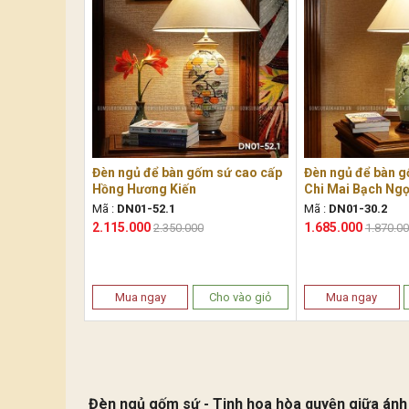
Đèn ngủ để bàn gốm sứ cao cấp
Đèn ngủ để bàn g
Hồng Hương Kiến
Chi Mai Bạch Ngọ
Mã :
DN01-52.1
Mã :
DN01-30.2
2.115.000
1.685.000
2.350.000
1.870.0
Mua ngay
Cho vào giỏ
Mua ngay
Đèn ngủ gốm sứ - Tinh hoa hòa quyện giữa ánh