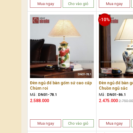
Mua ngay
Cho vào giỏ
Mua ngay
-10%
Đèn ngủ để bàn gốm sứ cao cấp
Đèn ngủ để bàn g
Chùm roi
Chuồn ngũ sắc
Mã :
DN01-78.1
Mã :
DN01-86.1
2.588.000
2.475.000
2.750.0
Mua ngay
Cho vào giỏ
Mua ngay