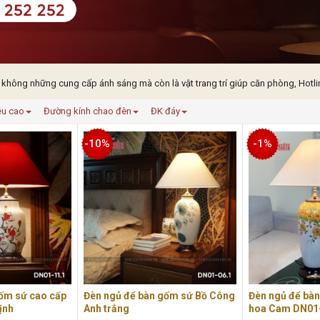
 không những cung cấp ánh sáng mà còn là vật trang trí giúp căn phòng, Hotli
ều cao
Đường kính chao đèn
ĐK đáy
-10%
-1%
ốm sứ cao cấp
Đèn ngủ để bàn gốm sứ Bồ Công
Đèn ngủ để bà
ịnh
Anh trắng
hoa Cam DN01