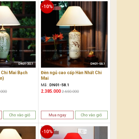
-10%
 Chi Mai Bạch
Đèn ngủ cao cấp Hàn Nhất Chi
n)
Mai
Mã :
DN01-58.1
2.385.000
.000
2.650.000
Cho vào giỏ
Mua ngay
Cho vào giỏ
-10%