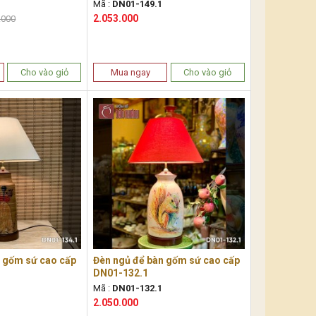
Mã :
DN01-149.1
2.053.000
.000
Cho vào giỏ
Mua ngay
Cho vào giỏ
n gốm sứ cao cấp
Đèn ngủ để bàn gốm sứ cao cấp
DN01-132.1
Mã :
DN01-132.1
2.050.000