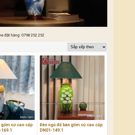
ne đặt hàng: 0798 252 252
n gốm sứ cao cấp
Đèn ngủ để bàn gốm sứ cao cấp
-169.1
DN01-149.1