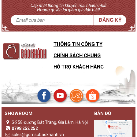
Cập nhật thông tin khuyến mại nhanh nhất
Hưởng quyền lợi giảm giá đặc biệt!
ĐĂNG KÝ
THÔNG TIN CÔNG TY
CHÍNH SÁCH CHUNG
HỖ TRỢ KHÁCH HÀNG
SHOWROOM
BẢN ĐỒ
Sự khác biệt của đèn gốm Bảo Khánh với các loại đèn ngủ
khác
Số 58 Đường Bát Tràng, Gia Lâm, Hà Nội
Không chỉ là một sản phẩm đèn ngủ thông thường,
đèn gốm
0798 252 252
Bảo Khánh
luôn là những sản phẩm độc bản, lưu giữ giá trị
sales@gomsubaokhanh.vn