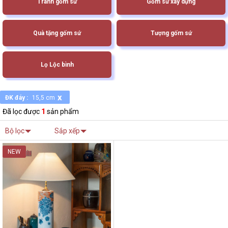
Tranh gốm sứ
Gốm sứ xây dựng
Quà tặng gốm sứ
Tượng gốm sứ
Lọ Lộc bình
x
ĐK đáy :
15,5 cm
Đã lọc được
1
sản phẩm
Bộ lọc
Sắp xếp
NEW