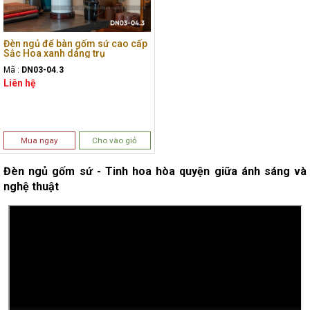
Đèn ngủ để bàn gốm sứ cao cấp
Sắc Hoa xanh dáng trụ
Mã :
DN03-04.3
Liên hệ
Mua ngay
Cho vào giỏ
Đèn ngủ gốm sứ - Tinh hoa hòa quyện giữa ánh sáng và
nghệ thuật