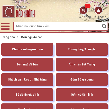
...
Giỏ hàng
Tài khoản
Trang chủ
Đèn ngủ để bàn
Chum sành ngâm rượu
Phong thủy, Trang trí
Đèn ngủ để bàn
Ấm chén Bát Tràng
Khách sạn, Resot, Nhà hàng
Gốm Sứ gia dụng
Bộ đồ ăn gia đình
Gốm sứ tâm linh