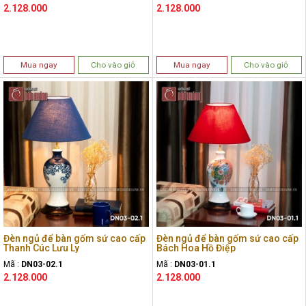
2.128.000
2.128.000
Mua ngay
Cho vào giỏ
Mua ngay
Cho vào giỏ
Đèn ngủ để bàn gốm sứ cao cấp
Đèn ngủ để bàn gốm sứ cao cấp
Thanh Cúc Lưu Ly
Bách Hoa Hồ Điệp
Mã :
DN03-02.1
Mã :
DN03-01.1
2.128.000
2.128.000