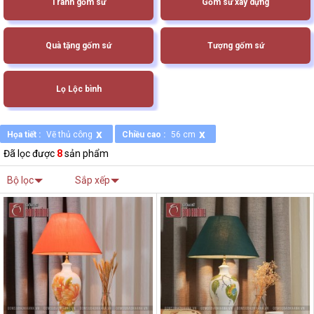
Tranh gốm sứ
Gốm sứ xây dựng
Quà tặng gốm sứ
Tượng gốm sứ
Lọ Lộc bình
x
x
Họa tiết :
Vẽ thủ công
Chiều cao :
56 cm
Đã lọc được
8
sản phẩm
Bộ lọc
Sắp xếp