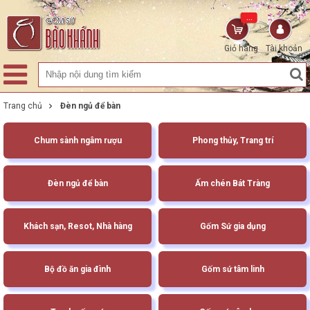
...
Giỏ hàng
Tài khoản
Trang chủ
Đèn ngủ để bàn
Chum sành ngâm rượu
Phong thủy, Trang trí
Đèn ngủ để bàn
Ấm chén Bát Tràng
Khách sạn, Resot, Nhà hàng
Gốm Sứ gia dụng
Bộ đồ ăn gia đình
Gốm sứ tâm linh