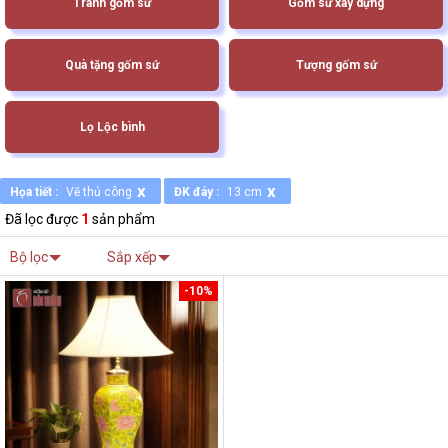
Tranh gốm sứ
Gốm sứ xây dựng
Quà tặng gốm sứ
Tượng gốm sứ
Lọ Lộc bình
x
x
Họa tiết :
Vẽ thủ công
ĐK đáy :
13 cm
Đã lọc được
1
sản phẩm
Bộ lọc
Sắp xếp
-10%