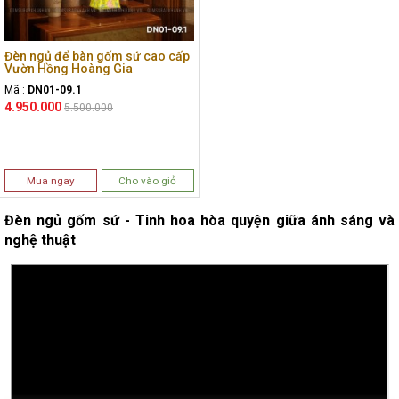
Đèn ngủ để bàn gốm sứ cao cấp
Vườn Hồng Hoàng Gia
Mã :
DN01-09.1
4.950.000
5.500.000
Mua ngay
Cho vào giỏ
Đèn ngủ gốm sứ - Tinh hoa hòa quyện giữa ánh sáng và
nghệ thuật