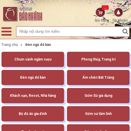
...
Giỏ hàng
Tài khoản
Trang chủ
Đèn ngủ để bàn
Chum sành ngâm rượu
Phong thủy, Trang trí
Đèn ngủ để bàn
Ấm chén Bát Tràng
Khách sạn, Resot, Nhà hàng
Gốm Sứ gia dụng
Bộ đồ ăn gia đình
Gốm sứ tâm linh