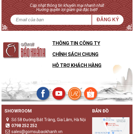
Cập nhật thông tin khuyến mại nhanh nhất
Hưởng quyền lợi giảm giá đặc biệt!
ĐĂNG KÝ
THÔNG TIN CÔNG TY
CHÍNH SÁCH CHUNG
HỖ TRỢ KHÁCH HÀNG
SHOWROOM
BẢN ĐỒ
Sự khác biệt của đèn gốm Bảo Khánh với các loại đèn ngủ
khác
Số 58 Đường Bát Tràng, Gia Lâm, Hà Nội
Không chỉ là một sản phẩm đèn ngủ thông thường,
đèn gốm
0798 252 252
Bảo Khánh
luôn là những sản phẩm độc bản, lưu giữ giá trị
sales@gomsubaokhanh.vn