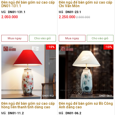
Đèn ngủ để bàn gốm sứ cao cấp
Đèn ngủ để bàn gốm sứ cao cấp
DN01-131.1
Chi Vân Môn
Mã :
DN01-131.1
Mã :
DN01-23.1
2.050.000
2.250.000
2.500.000
Mua ngay
Cho vào giỏ
Mua ngay
Cho vào giỏ
-10%
-10%
Đèn ngủ để bàn gốm sứ cao cấp
Đèn ngủ để bàn gốm sứ Bồ Công
hồng liên thanh tịnh dáng cao
Anh dáng cao
Mã :
DN01-11.2
Mã :
DN01-06.2