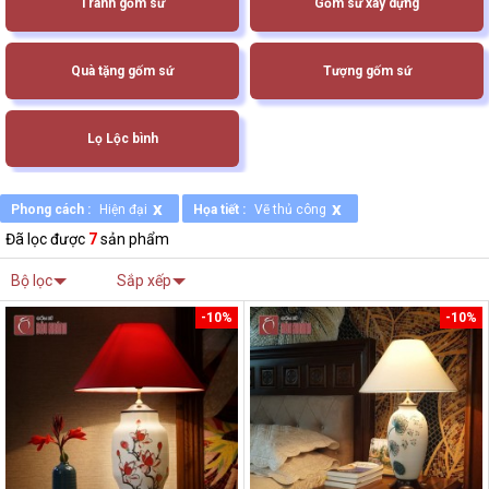
Tranh gốm sứ
Gốm sứ xây dựng
Quà tặng gốm sứ
Tượng gốm sứ
Lọ Lộc bình
x
x
Phong cách :
Hiện đại
Họa tiết :
Vẽ thủ công
Đã lọc được
7
sản phẩm
Bộ lọc
Sắp xếp
-10%
-10%