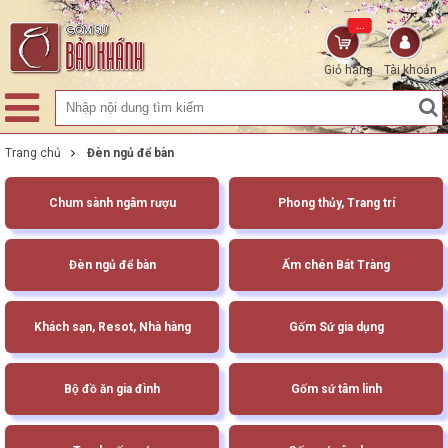
...
Giỏ hàng
Tài khoản
Trang chủ
Đèn ngủ để bàn
Chum sành ngâm rượu
Phong thủy, Trang trí
Đèn ngủ để bàn
Ấm chén Bát Tràng
Khách sạn, Resot, Nhà hàng
Gốm Sứ gia dụng
Bộ đồ ăn gia đình
Gốm sứ tâm linh