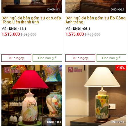
Đèn ngủ để bàn gốm sứ cao cấp
Đèn ngủ để bàn gốm sứ Bồ Công
Hồng Liên thanh tịnh
Anh trắng
Mã :
DN01-11.1
Mã :
DN01-06.1
1.515.000
1.575.000
1.680.000
1.750.000
Mua ngay
Cho vào giỏ
Mua ngay
Cho vào giỏ
-10%