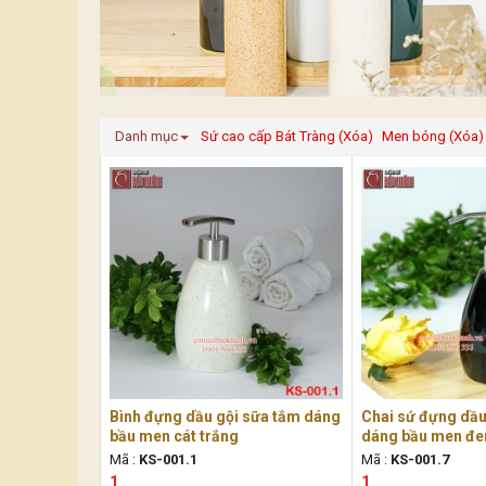
Danh mục
Sứ cao cấp Bát Tràng (Xóa)
Men bóng (Xóa)
Bình đựng dầu gội sữa tắm dáng
Chai sứ đựng dầu
bầu men cát trắng
dáng bầu men đe
Mã :
KS-001.1
Mã :
KS-001.7
1
1