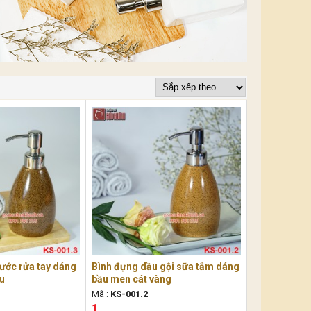
ước rửa tay dáng
Bình đựng dầu gội sữa tắm dáng
âu
bầu men cát vàng
Mã :
KS-001.2
1