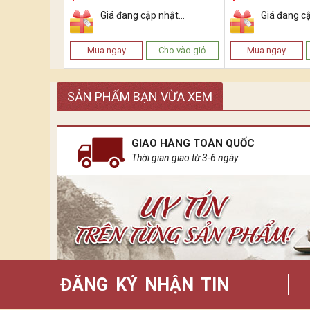
Giá đang cập nhật...
Giá đang cậ
Mua ngay
Cho vào giỏ
Mua ngay
SẢN PHẨM BẠN VỪA XEM
GIAO HÀNG TOÀN QUỐC
Thời gian giao từ 3-6 ngày
ĐĂNG KÝ NHẬN TIN