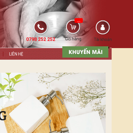
...
0798 252 252
Giỏ hàng
Tài khoản
LIÊN HỆ