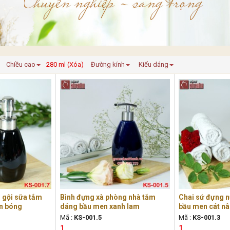
Chiều cao
280 ml (Xóa)
Đường kính
Kiểu dáng
 gội sữa tắm
Bình đựng xà phòng nhà tắm
Chai sứ đựng n
n bóng
dáng bầu men xanh lam
bầu men cát n
Mã :
KS-001.5
Mã :
KS-001.3
1
1