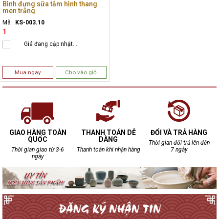
Bình đựng sữa tắm hình thang
men trắng
Mã :
KS-003.10
1
Giá đang cập nhật...
Mua ngay
Cho vào giỏ
GIAO HÀNG TOÀN
THANH TOÁN DỄ
ĐỔI VÀ TRẢ HÀNG
QUỐC
DÀNG
Thời gian đổi trả lên đến
Thời gian giao từ 3-6
Thanh toán khi nhận hàng
7 ngày
ngày