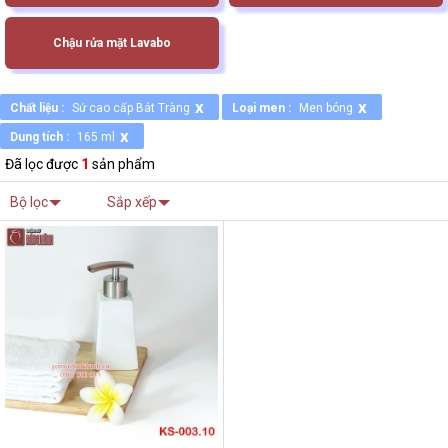
Chậu rửa mặt Lavabo
x
x
Chất liệu :
Sứ cao cấp Bát Tràng
Loại men :
Men bóng
x
Dung tích :
165 ml
Đã lọc được
1
sản phẩm
Bộ lọc
Sắp xếp