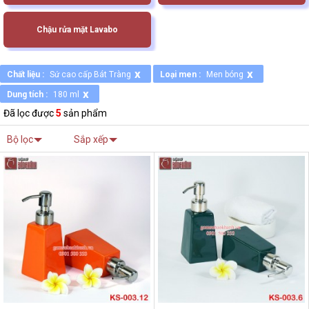
Chậu rửa mặt Lavabo
x
x
Chất liệu :
Sứ cao cấp Bát Tràng
Loại men :
Men bóng
x
Dung tích :
180 ml
Đã lọc được
5
sản phẩm
Bộ lọc
Sắp xếp