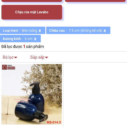
Chậu rửa mặt Lavabo
x
x
Loại men :
Men bóng
Chiều cao :
7.5 cm (không kể vòi)
x
Đường kính :
6 cm
Đã lọc được
1
sản phẩm
Bộ lọc
Sắp xếp