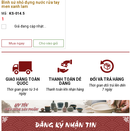
Bình sứ nhỏ đựng nước rửa tay
men xanh lam
Mã :
KS-014.5
1
Giá đang cập nhật...
Mua ngay
Cho vào giỏ
GIAO HÀNG TOÀN
THANH TOÁN DỄ
ĐỔI VÀ TRẢ HÀNG
QUỐC
DÀNG
Thời gian đổi trả lên đến
Thời gian giao từ 3-6
Thanh toán khi nhận hàng
7 ngày
ngày