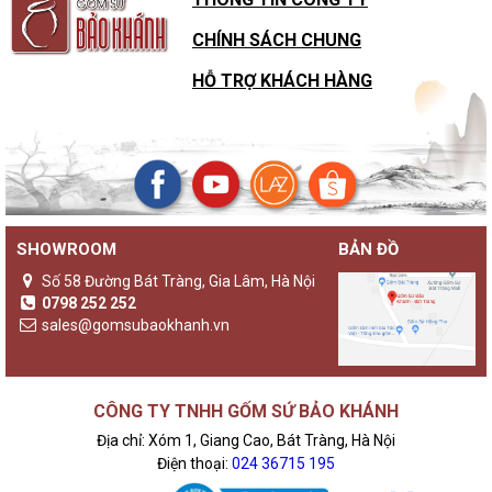
CHÍNH SÁCH CHUNG
HỖ TRỢ KHÁCH HÀNG
SHOWROOM
BẢN ĐỒ
Số 58 Đường Bát Tràng, Gia Lâm, Hà Nội
0798 252 252
sales@gomsubaokhanh.vn
CÔNG TY TNHH GỐM SỨ BẢO KHÁNH
Địa chỉ: Xóm 1, Giang Cao, Bát Tràng, Hà Nội
Điện thoại:
024 36715 195