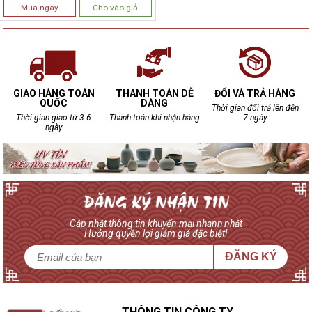
Mua ngay
Cho vào giỏ
GIAO HÀNG TOÀN
THANH TOÁN DỄ
ĐỔI VÀ TRẢ HÀNG
QUỐC
DÀNG
Thời gian đổi trả lên đến
Thời gian giao từ 3-6
Thanh toán khi nhận hàng
7 ngày
ngày
Cập nhật thông tin khuyến mại nhanh nhất
Hưởng quyền lợi giảm giá đặc biệt!
ĐĂNG KÝ
THÔNG TIN CÔNG TY