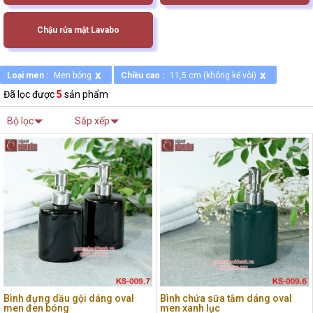
Chậu rửa mặt Lavabo
x
x
Loại men :
Men bóng
Chiều cao :
11,5 cm (không kể vòi)
Đã lọc được
5
sản phẩm
Bộ lọc
Sắp xếp
Bình đựng dầu gội dáng oval
Bình chứa sữa tắm dáng oval
men đen bóng
men xanh lục