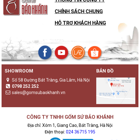
CHÍNH SÁCH CHUNG
HỖ TRỢ KHÁCH HÀNG
SHOWROOM
BẢN ĐỒ
Số 58 Đường Bát Tràng, Gia Lâm, Hà Nội
0798 252 252
sales@gomsubaokhanh.vn
CÔNG TY TNHH GỐM SỨ BẢO KHÁNH
Địa chỉ: Xóm 1, Giang Cao, Bát Tràng, Hà Nội
Điện thoại:
024 36715 195