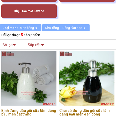
Chậu rửa mặt Lavabo
x
x
Loại men :
Men bóng
Kiểu dáng :
Dáng bầu cao
Đã lọc được
5
sản phẩm
Bộ lọc
Sắp xếp
Bình đựng dầu gội sữa tắm dáng
Chai sứ đựng dầu gội sữa tắm
bầu men cát trắng
dáng bầu men đen bóng