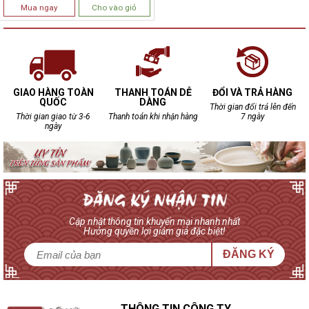
Mua ngay
Cho vào giỏ
GIAO HÀNG TOÀN
THANH TOÁN DỄ
ĐỔI VÀ TRẢ HÀNG
QUỐC
DÀNG
Thời gian đổi trả lên đến
Thời gian giao từ 3-6
Thanh toán khi nhận hàng
7 ngày
ngày
Cập nhật thông tin khuyến mại nhanh nhất
Hưởng quyền lợi giảm giá đặc biệt!
ĐĂNG KÝ
THÔNG TIN CÔNG TY