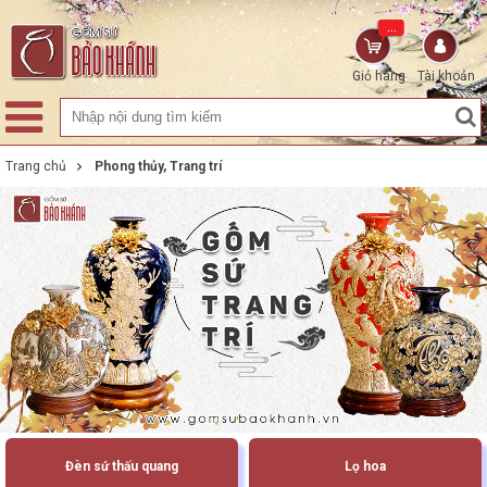
...
Giỏ hàng
Tài khoản
Trang chủ
Phong thủy, Trang trí
Đèn sứ thấu quang
Lọ hoa