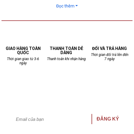
Đọc thêm
GIAO HÀNG TOÀN
THANH TOÁN DỄ
ĐỔI VÀ TRẢ HÀNG
QUỐC
DÀNG
Thời gian đổi trả lên đến
Thời gian giao từ 3-6
Thanh toán khi nhận hàng
7 ngày
ngày
Cập nhật thông tin khuyến mại nhanh nhất
Hưởng quyền lợi giảm giá đặc biệt!
ĐĂNG KÝ