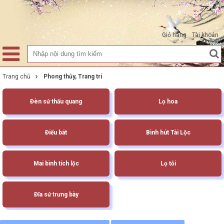
0
Giỏ hàng
Tài khoản
Trang chủ
Phong thủy, Trang trí
Đèn sứ thấu quang
Lọ hoa
Điếu bát
Bình hút Tài Lộc
Mai bình tích lộc
Lọ tỏi
Đĩa sứ trưng bày