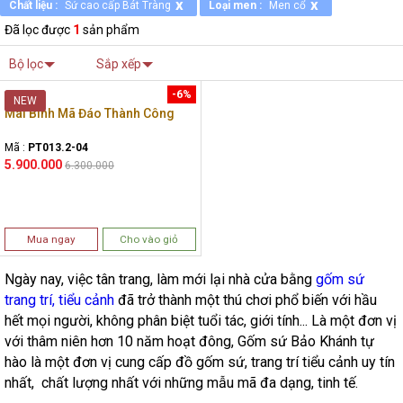
x
x
Chất liệu :
Sứ cao cấp Bát Tràng
Loại men :
Men cổ
Đã lọc được
1
sản phẩm
Bộ lọc
Sắp xếp
-6%
NEW
Mai Bình Mã Đáo Thành Công
Mã :
PT013.2-04
5.900.000
6.300.000
Mua ngay
Cho vào giỏ
Ngày nay, việc tân trang, làm mới lại nhà cửa bằng
gốm sứ
trang trí, tiểu cảnh
đã trở thành một thú chơi phổ biến với hầu
hết mọi người, không phân biệt tuổi tác, giới tính... Là một đơn vị
với thâm niên hơn 10 năm hoạt đông, Gốm sứ Bảo Khánh tự
hào là một đơn vị cung cấp đồ gốm sứ, trang trí tiểu cảnh uy tín
nhất, chất lượng nhất với những mẫu mã đa dạng, tinh tế.