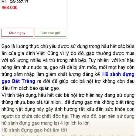
Mã :
CG-007.17
968.000
Mua ngay
Cho vào giỏ
Gạo là lương thực chủ yếu được sử dụng trong hầu hết các bữa
ăn của gia đình Việt. Cũng vì lý do đó, gạo thường được mua
với số lượng nhiều và trữ trong nhà bếp. Tuy nhiên, với khí hậu
nóng ẩm như nước ta, gạo rất dễ bị ẩm mốc, mối mọt hay côn
trùng xâm nhập làm giảm chất lượng đáng kể.
Hũ sành đựng
gạo Bát Tràng
ra đời đã giúp các bà nội trợ không còn đau
đầu tìm cách bảo quản gạo.
Vì tính tiện dụng, hầu hết các bà nội trợ hiện nay đang sử dụng
thùng nhựa, bao tải, túi nilon... để đựng gạo mà không biết rằng
những vật dụng này gây ảnh hưởng rất xấu đến sức khỏe con
người do chứa các chất độc hại. Thay vào đó, bạn nên sử dụng
hũ sành đựng gạo mang lại 4 lợi ích to lớn:
Hũ sành đựng gạo hút ẩm tốt