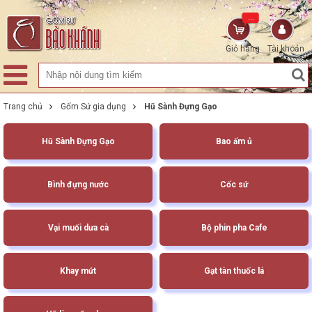
...
Giỏ hàng
Tài khoản
Trang chủ
Gốm Sứ gia dụng
Hũ Sành Đựng Gạo
Hũ Sành Đựng Gạo
Bao ấm ủ
Bình đựng nước
Cốc sứ
Vại muối dưa cà
Bộ phin pha Cafe
Khay mứt
Gạt tàn thuốc lá