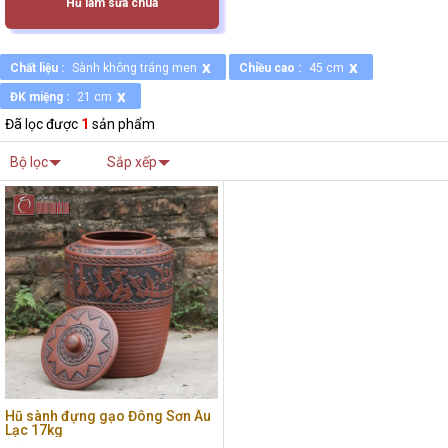
Hũ làm sữa chua
x
x
Chất liệu :
Sành không tráng men
Chiều cao :
45 cm
x
ĐK miệng :
21 cm
Đã lọc được
1
sản phẩm
Bộ lọc
Sắp xếp
Hũ sành đựng gạo Đông Sơn Âu
Lạc 17kg