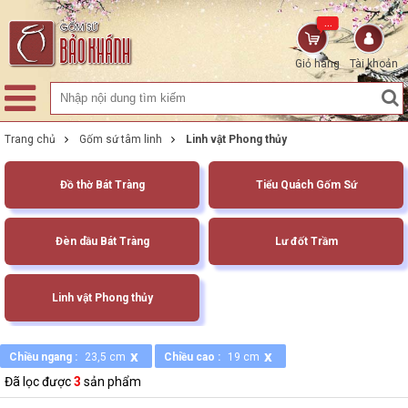
...
Giỏ hàng
Tài khoản
Trang chủ
Gốm sứ tâm linh
Linh vật Phong thủy
Đồ thờ Bát Tràng
Tiểu Quách Gốm Sứ
Đèn dầu Bát Tràng
Lư đốt Trầm
Linh vật Phong thủy
x
x
Chiều ngang :
23,5 cm
Chiều cao :
19 cm
Đã lọc được
3
sản phẩm