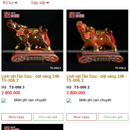
Bộ lọc
Sắp xếp
Linh vật Tân Sửu - dát vàng 24K -
Linh vật Tân Sửu - dát vàng 24K -
TS-006.3
TS-006.2
Mã :
TS-006.3
Mã :
TS-006.2
2.800.000
2.800.000
Miễn phí vận chuyển
Miễn phí vận chuyển
Mua ngay
Cho vào giỏ
Mua ngay
Cho vào giỏ