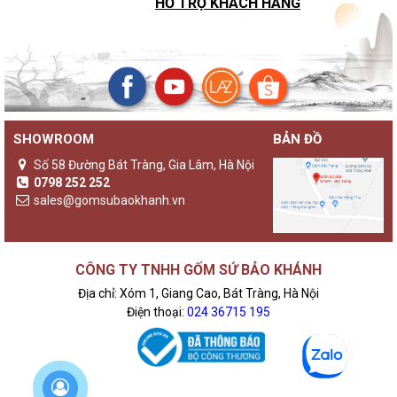
HỖ TRỢ KHÁCH HÀNG
SHOWROOM
BẢN ĐỒ
Số 58 Đường Bát Tràng, Gia Lâm, Hà Nội
0798 252 252
sales@gomsubaokhanh.vn
CÔNG TY TNHH GỐM SỨ BẢO KHÁNH
Địa chỉ: Xóm 1, Giang Cao, Bát Tràng, Hà Nội
Điện thoại:
024 36715 195