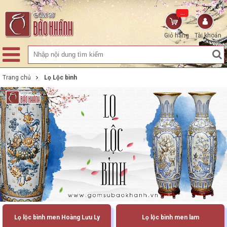
...
Giỏ hàng
Tài khoản
Trang chủ
Lọ Lộc bình
Lọ lộc bình men Hoàng Lưu Ly
Lọ lộc bình men lam