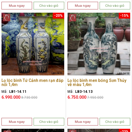
Mua ngay
Cho vào giỏ
Mua ngay
Cho vào giỏ
-20%
-15%
Lọ lộc bình Tứ Cảnh men rạn đắp
Lọ lộc bình men bóng Sơn Thủy
nổi 1,4m
vẽ màu 1,4m
Mã :
LB1-14.11
Mã :
LB3-14.13
6.990.000
6.750.000
8.730.000
7.950.000
Mua ngay
Cho vào giỏ
Mua ngay
Cho vào giỏ
-23%