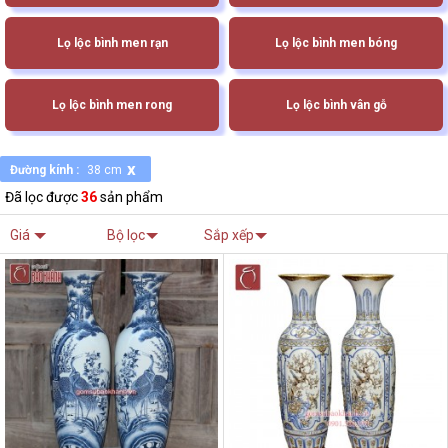
Lọ lộc bình men rạn
Lọ lộc bình men bóng
Lọ lộc bình men rong
Lọ lộc bình vân gỗ
x
Đường kính :
38 cm
Đã lọc được
36
sản phẩm
Giá
Bộ lọc
Sắp xếp