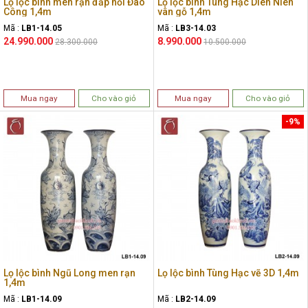
Lọ lộc bình men rạn đắp nổi Đào
Lọ lộc bình Tùng Hạc Diên Niên
Công 1,4m
vân gỗ 1,4m
Mã :
LB1-14.05
Mã :
LB3-14.03
24.990.000
8.990.000
28.300.000
10.500.000
Mua ngay
Cho vào giỏ
Mua ngay
Cho vào giỏ
-9%
Lọ lộc bình Ngũ Long men rạn
Lọ lộc bình Tùng Hạc vẽ 3D 1,4m
1,4m
Mã :
LB1-14.09
Mã :
LB2-14.09