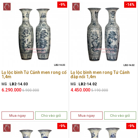
-9%
-14%
Lọ lộc bình Tứ Cảnh men rong cổ
Lọ lộc bình men rong Tứ Cảnh
1,4m
đắp nổi 1,4m
Mã :
LB2-14.03
Mã :
LB2-14.02
6.290.000
4.450.000
6.900.000
5.190.000
Mua ngay
Cho vào giỏ
Mua ngay
Cho vào giỏ
-9%
-9%