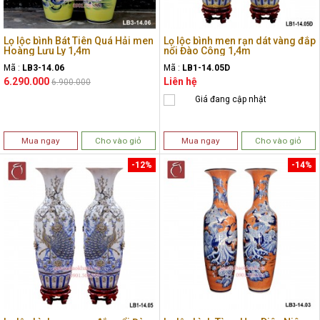
Lọ lộc bình Bát Tiên Quá Hải men
Lọ lộc bình men rạn dát vàng đắp
Hoàng Lưu Ly 1,4m
nổi Đào Công 1,4m
Mã :
LB3-14.06
Mã :
LB1-14.05D
6.290.000
Liên hệ
6.900.000
Giá đang cập nhật
Mua ngay
Cho vào giỏ
Mua ngay
Cho vào giỏ
-12%
-14%