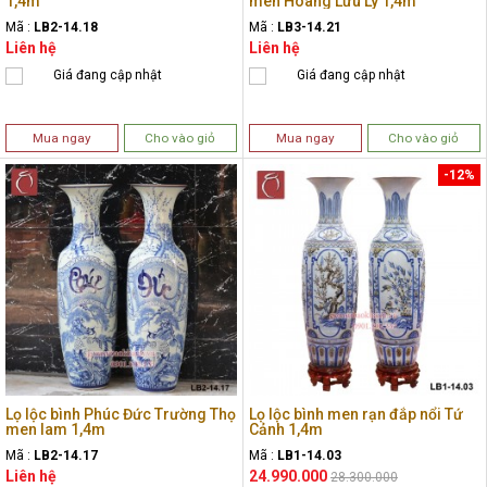
1,4m
men Hoàng Lưu Ly 1,4m
Mã :
LB2-14.18
Mã :
LB3-14.21
Liên hệ
Liên hệ
Giá đang cập nhật
Giá đang cập nhật
Mua ngay
Cho vào giỏ
Mua ngay
Cho vào giỏ
-12%
Lọ lộc bình Phúc Đức Trường Thọ
Lọ lộc bình men rạn đắp nổi Tứ
men lam 1,4m
Cảnh 1,4m
Mã :
LB2-14.17
Mã :
LB1-14.03
Liên hệ
24.990.000
28.300.000