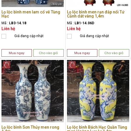
Lọ lộc bình men lam cổ vẽ Tùng
Lọ lộc bình men rạn đắp nổi Tứ
Hạc
Cảnh dát vàng 1,4m
Mã :
LB3-14.18
Mã :
LB1-14.06D
Liên hệ
Liên hệ
Giá đang cập nhật
Giá đang cập nhật
Mua ngay
Cho vào giỏ
Mua ngay
Cho vào giỏ
Lọ lộc bình Sơn Thủy men rong
Lọ lộc bình Bách Hạc Quần Tùng