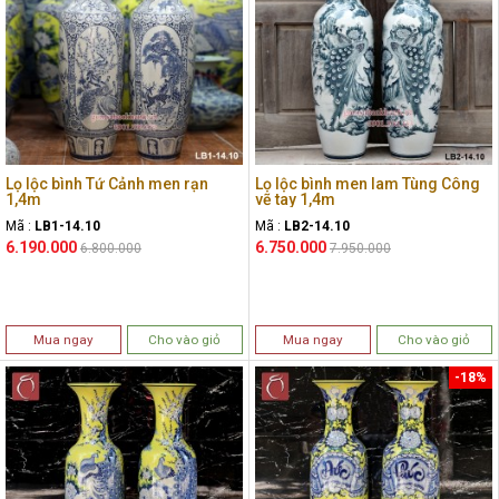
Lọ lộc bình Tứ Cảnh men rạn
Lọ lộc bình men lam Tùng Công
1,4m
vẽ tay 1,4m
Mã :
LB1-14.10
Mã :
LB2-14.10
6.190.000
6.750.000
6.800.000
7.950.000
Mua ngay
Cho vào giỏ
Mua ngay
Cho vào giỏ
-18%