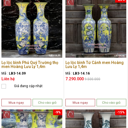
Lọ lộc bình Phú Quý Trường thọ
Lọ lộc bình Tứ Cảnh men Hoàng
men Hoàng Lưu Ly 1,4m
Lưu Ly 1,4m
Mã :
LB3-14.09
Mã :
LB3-14.16
Liên hệ
7.290.000
9.500.000
Giá đang cập nhật
Mua ngay
Cho vào giỏ
Mua ngay
Cho vào giỏ
-9%
-15%