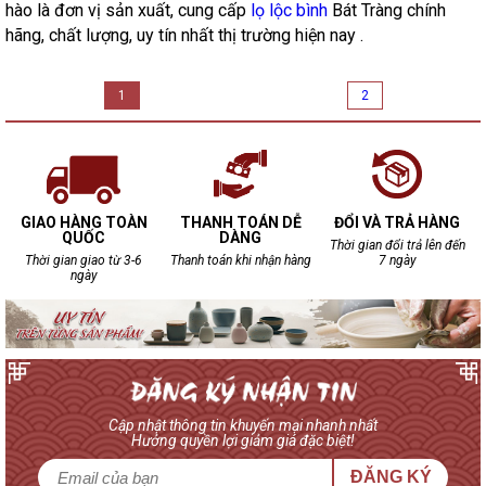
hào là đơn vị sản xuất, cung cấp
lọ lộc bình
Bát Tràng chính
hãng, chất lượng, uy tín nhất thị trường hiện nay .
1
2
GIAO HÀNG TOÀN
THANH TOÁN DỄ
ĐỔI VÀ TRẢ HÀNG
QUỐC
DÀNG
Thời gian đổi trả lên đến
Thời gian giao từ 3-6
Thanh toán khi nhận hàng
7 ngày
ngày
Cập nhật thông tin khuyến mại nhanh nhất
Hưởng quyền lợi giảm giá đặc biệt!
ĐĂNG KÝ