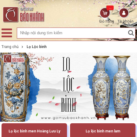
...
Giỏ hàng
Tài khoản
Trang chủ
Lọ Lộc bình
Lọ lộc bình men Hoàng Lưu Ly
Lọ lộc bình men lam