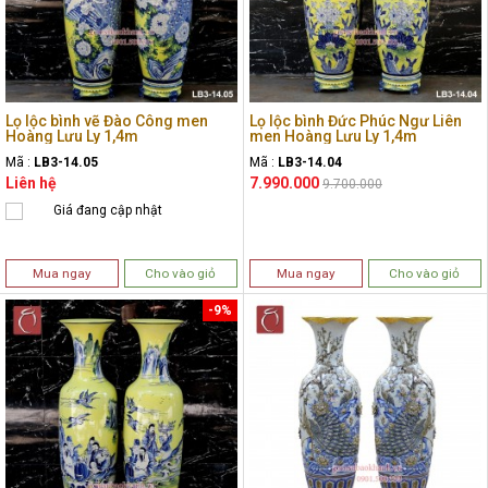
Lọ lộc bình vẽ Đào Công men
Lọ lộc bình Đức Phúc Ngư Liên
Hoàng Lưu Ly 1,4m
men Hoàng Lưu Ly 1,4m
Mã :
LB3-14.05
Mã :
LB3-14.04
Liên hệ
7.990.000
9.700.000
Giá đang cập nhật
Mua ngay
Cho vào giỏ
Mua ngay
Cho vào giỏ
-9%