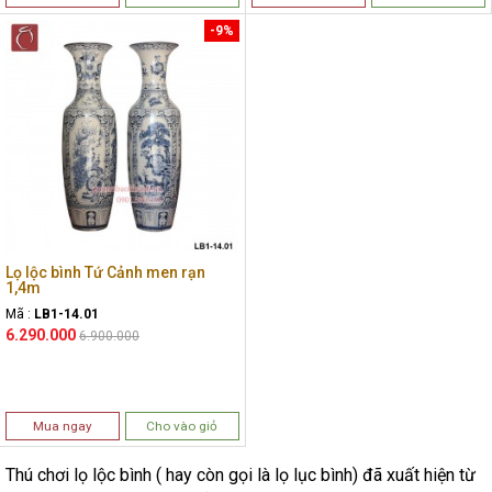
-9%
Lọ lộc bình Tứ Cảnh men rạn
1,4m
Mã :
LB1-14.01
6.290.000
6.900.000
Mua ngay
Cho vào giỏ
Thú chơi lọ lộc bình ( hay còn gọi là lọ lục bình) đã xuất hiện từ