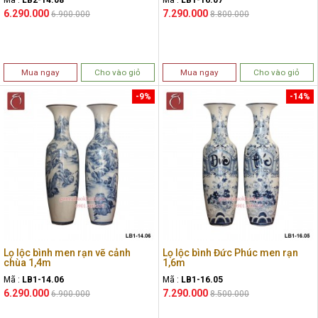
6.290.000
7.290.000
6.900.000
8.800.000
Mua ngay
Cho vào giỏ
Mua ngay
Cho vào giỏ
-9%
-14%
Lọ lộc bình men rạn vẽ cảnh
Lọ lộc bình Đức Phúc men rạn
chùa 1,4m
1,6m
Mã :
LB1-14.06
Mã :
LB1-16.05
6.290.000
7.290.000
6.900.000
8.500.000