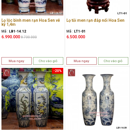
Lọ lộc bình men rạn Hoa Sen vẽ
Lọ tỏi men rạn đắp nổi Hoa Sen
kỹ 1,4m
Mã :
LB1-14.12
Mã :
LT1-01
6.990.000
6.500.000
8.730.000
Mua ngay
Cho vào giỏ
Mua ngay
Cho vào giỏ
-20%