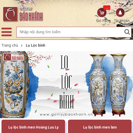
...
Giỏ hàng
Tài khoản
Trang chủ
Lọ Lộc bình
Lọ lộc bình men Hoàng Lưu Ly
Lọ lộc bình men lam