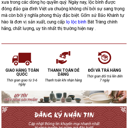
xưa trong các dòng họ quyền quý. Ngày nay, lộc bình được
đông đảo gia đình Việt ưa chuộng không chỉ bởi sự sang trọng
mà còn bởi ý nghĩa phong thủy đặc biệt. Gốm sứ Bảo Khánh tự
hào là đơn vị sản xuất, cung cấp
lọ lộc bình
Bát Tràng chính
hãng, chất lượng, uy tín nhất thị trường hiện nay .
GIAO HÀNG TOÀN
THANH TOÁN DỄ
ĐỔI VÀ TRẢ HÀNG
QUỐC
DÀNG
Thời gian đổi trả lên đến
Thời gian giao từ 3-6
Thanh toán khi nhận hàng
7 ngày
ngày
Cập nhật thông tin khuyến mại nhanh nhất
Hưởng quyền lợi giảm giá đặc biệt!