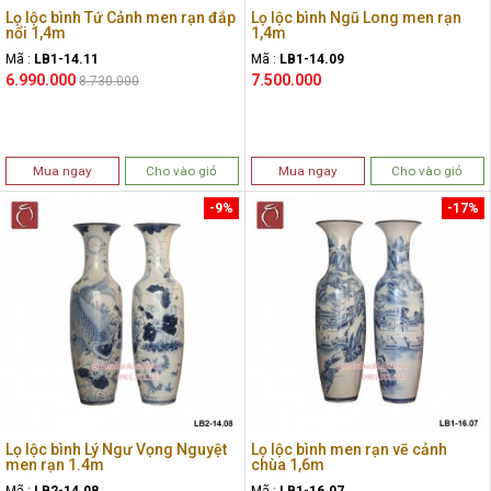
Lọ lộc bình Tứ Cảnh men rạn đắp
Lọ lộc bình Ngũ Long men rạn
nổi 1,4m
1,4m
Mã :
LB1-14.11
Mã :
LB1-14.09
6.990.000
7.500.000
8.730.000
Mua ngay
Cho vào giỏ
Mua ngay
Cho vào giỏ
-9%
-17%
Lọ lộc bình Lý Ngư Vọng Nguyệt
Lọ lộc bình men rạn vẽ cảnh
men rạn 1.4m
chùa 1,6m
Mã :
LB2-14.08
Mã :
LB1-16.07