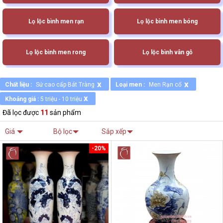
Lọ lộc bình men rạn
Lọ lộc bình men bóng
Lọ lộc bình men rong
Lọ lộc bình vân gỗ
x
x
Chất liệu :
Sứ cao cấp Bát Tràng
Loại men :
Men Rạn cổ
x
Khoảng giá :
5 triệu - 10 triệu
Đã lọc được
11
sản phẩm
Giá
Bộ lọc
Sắp xếp
-20%