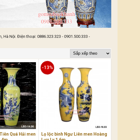
 Hà Nội. Điện thoại: 0886.323.323 - 0901.500.333 -
-13%
t Tiên Quá Hải men
Lọ lộc bình Ngư Liên men Hoàng
1,4m
Lưu Ly 1,6m