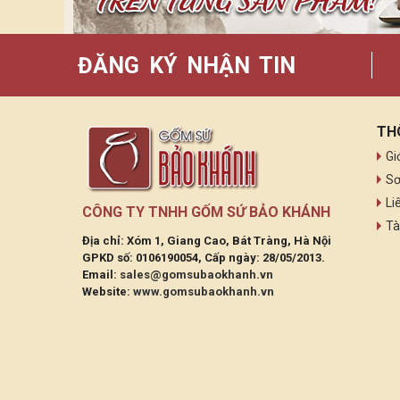
ĐĂNG KÝ NHẬN TIN
TH
Gi
Sơ
Li
CÔNG TY TNHH GỐM SỨ BẢO KHÁNH
Tà
Địa chỉ: Xóm 1, Giang Cao, Bát Tràng, Hà Nội
GPKD số: 0106190054, Cấp ngày: 28/05/2013.
Email:
sales@gomsubaokhanh.vn
Website:
www.gomsubaokhanh.vn