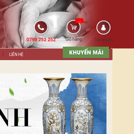
...
0798 252 252
Giỏ hàng
Tài khoản
LIÊN HỆ