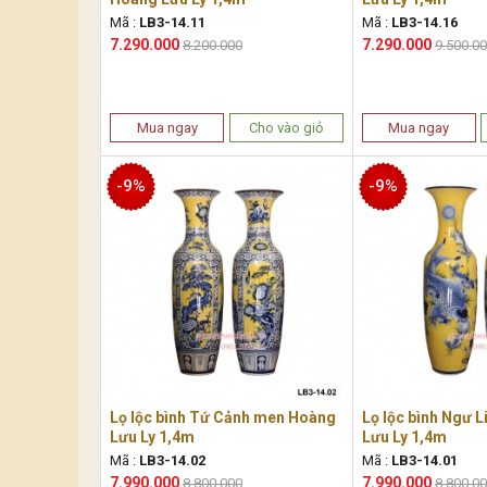
Mã :
LB3-14.11
Mã :
LB3-14.16
7.290.000
7.290.000
8.200.000
9.500.0
Mua ngay
Cho vào giỏ
Mua ngay
-9%
-9%
Lọ lộc bình Tứ Cảnh men Hoàng
Lọ lộc bình Ngư 
Lưu Ly 1,4m
Lưu Ly 1,4m
Mã :
LB3-14.02
Mã :
LB3-14.01
7.990.000
7.990.000
8.800.000
8.800.0