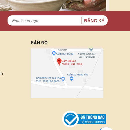
ĐĂNG KÝ
BẢN ĐỒ
in