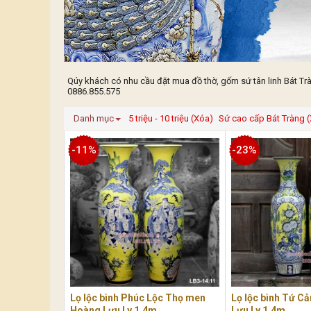
Qúy khách có nhu cầu đặt mua đồ thờ, gốm sứ tân linh Bát Trà
0886.855.575
Danh mục
5 triệu - 10 triệu (Xóa)
Sứ cao cấp Bát Tràng 
-11%
-23%
Lọ lộc bình Phúc Lộc Thọ men
Lọ lộc bình Tứ C
Hoàng Lưu Ly 1,4m
Lưu Ly 1,4m