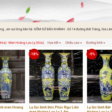
ng , xin vui lòng liên hệ: GỐM SỨ BẢO KHÁNH - Số 14 đường Bát Tràng, Gia Lâm,
(Xóa)
Men Hoàng Lưu Ly (Xóa)
Họa tiết
Chiều cao
Đường kính
-18%
-9%
ảnh men Hoàng
Lọ lộc bình Đức Phúc Ngư Liên
Lọ lộc bình Bá
men Hoàng Lưu Ly 1,4m
Hoàng Lưu Ly 