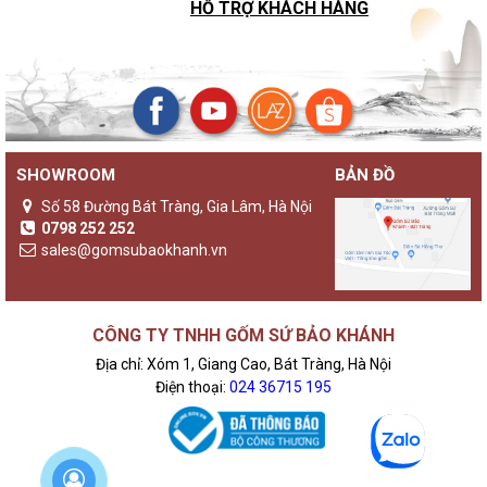
HỖ TRỢ KHÁCH HÀNG
SHOWROOM
BẢN ĐỒ
Số 58 Đường Bát Tràng, Gia Lâm, Hà Nội
0798 252 252
sales@gomsubaokhanh.vn
CÔNG TY TNHH GỐM SỨ BẢO KHÁNH
Địa chỉ: Xóm 1, Giang Cao, Bát Tràng, Hà Nội
Điện thoại:
024 36715 195