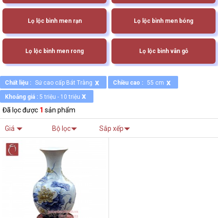
Lọ lộc bình men rạn
Lọ lộc bình men bóng
Lọ lộc bình men rong
Lọ lộc bình vân gỗ
x
x
Chất liệu :
Sứ cao cấp Bát Tràng
Chiều cao :
55 cm
x
Khoảng giá :
5 triệu - 10 triệu
Đã lọc được
1
sản phẩm
Giá
Bộ lọc
Sắp xếp