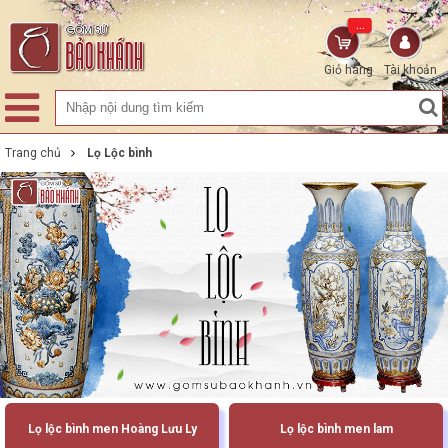
...
Giỏ hàng
Tài khoản
Trang chủ
Lọ Lộc bình
Lọ lộc bình men Hoàng Lưu Ly
Lọ lộc bình men lam