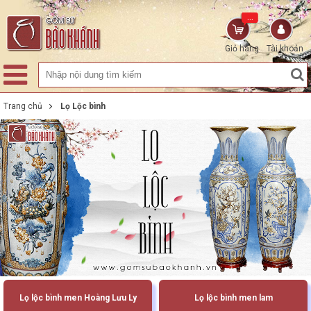
...
Giỏ hàng
Tài khoản
Trang chủ
Lọ Lộc bình
Lọ lộc bình men Hoàng Lưu Ly
Lọ lộc bình men lam