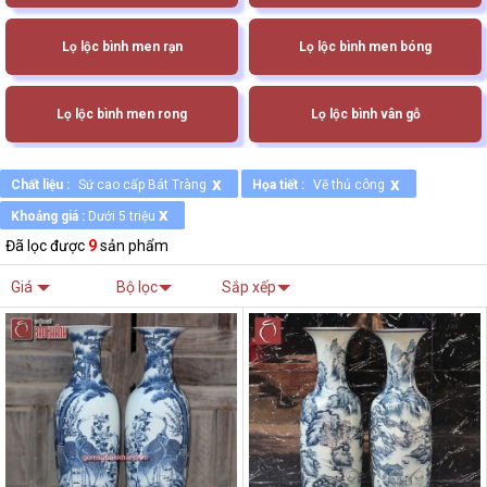
Lọ lộc bình men rạn
Lọ lộc bình men bóng
Lọ lộc bình men rong
Lọ lộc bình vân gỗ
x
x
Chất liệu :
Sứ cao cấp Bát Tràng
Họa tiết :
Vẽ thủ công
x
Khoảng giá :
Dưới 5 triệu
Đã lọc được
9
sản phẩm
Giá
Bộ lọc
Sắp xếp