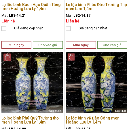
Lọ lộc bình Bách Hạc Quần Tùng
Lọ lộc bình Phúc Đức Trường Thọ
men Hoàng Lưu Ly 1,4m
men lam 1,4m
Mã :
LB3-14.21
Mã :
LB2-14.17
Liên hệ
Liên hệ
Giá đang cập nhật
Giá đang cập nhật
Mua ngay
Cho vào giỏ
Mua ngay
Cho vào giỏ
Lọ lộc bình Phú Quý Trường thọ
Lọ lộc bình vẽ Đào Công men
men Hoàng Lưu Ly 1,4m
Hoàng Lưu Ly 1,4m
Mã :
LB3-14.09
Mã :
LB3-14.05