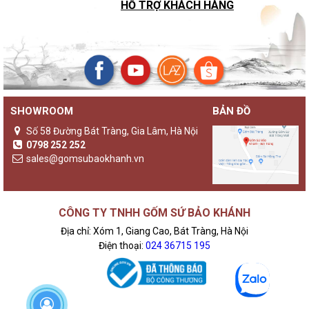
HỖ TRỢ KHÁCH HÀNG
SHOWROOM
BẢN ĐỒ
Số 58 Đường Bát Tràng, Gia Lâm, Hà Nội
0798 252 252
sales@gomsubaokhanh.vn
CÔNG TY TNHH GỐM SỨ BẢO KHÁNH
Địa chỉ: Xóm 1, Giang Cao, Bát Tràng, Hà Nội
Điện thoại:
024 36715 195