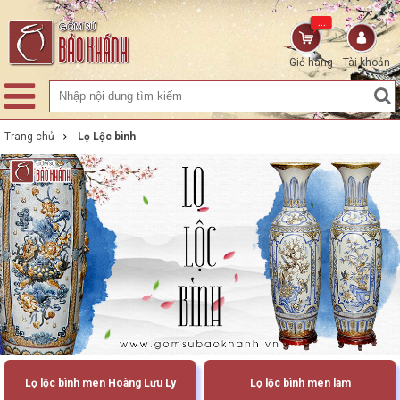
...
Giỏ hàng
Tài khoản
Trang chủ
Lọ Lộc bình
Lọ lộc bình men Hoàng Lưu Ly
Lọ lộc bình men lam