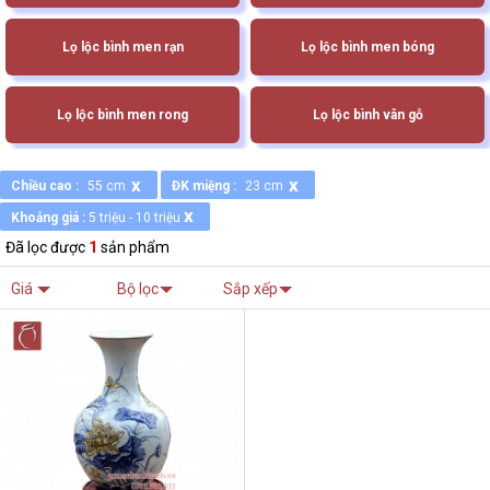
Lọ lộc bình men rạn
Lọ lộc bình men bóng
Lọ lộc bình men rong
Lọ lộc bình vân gỗ
x
x
Chiều cao :
55 cm
ĐK miệng :
23 cm
x
Khoảng giá :
5 triệu - 10 triệu
Đã lọc được
1
sản phẩm
Giá
Bộ lọc
Sắp xếp