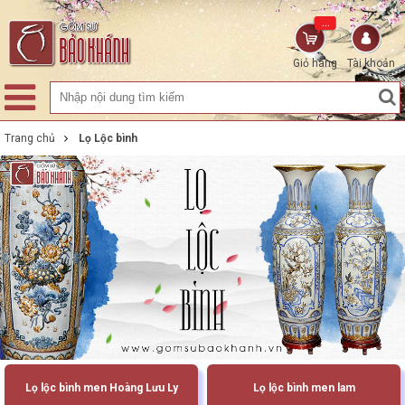
...
Giỏ hàng
Tài khoản
Trang chủ
Lọ Lộc bình
Lọ lộc bình men Hoàng Lưu Ly
Lọ lộc bình men lam