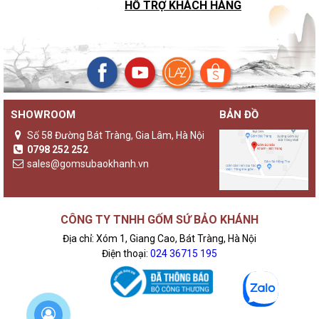
HỖ TRỢ KHÁCH HÀNG
SHOWROOM
BẢN ĐỒ
Số 58 Đường Bát Tràng, Gia Lâm, Hà Nội
0798 252 252
sales@gomsubaokhanh.vn
CÔNG TY TNHH GỐM SỨ BẢO KHÁNH
Địa chỉ: Xóm 1, Giang Cao, Bát Tràng, Hà Nội
Điện thoại:
024 36715 195