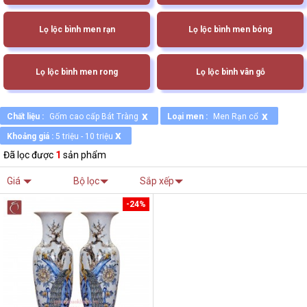
Lọ lộc bình men rạn
Lọ lộc bình men bóng
Lọ lộc bình men rong
Lọ lộc bình vân gỗ
x
x
Chất liệu :
Gốm cao cấp Bát Tràng
Loại men :
Men Rạn cổ
x
Khoảng giá :
5 triệu - 10 triệu
Đã lọc được
1
sản phẩm
Giá
Bộ lọc
Sắp xếp
-24%