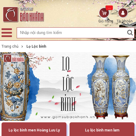
...
Giỏ hàng
Tài khoản
Trang chủ
Lọ Lộc bình
Lọ lộc bình men Hoàng Lưu Ly
Lọ lộc bình men lam