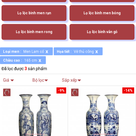
Lọ lộc bình men rạn
Lọ lộc bình men bóng
Lọ lộc bình men rong
Lọ lộc bình vân gỗ
x
x
Loại men :
Men Lam cổ
Họa tiết :
Vẽ thủ công
x
Chiều cao :
165 cm
Đã lọc được
3
sản phẩm
Giá
Bộ lọc
Sắp xếp
-9%
-14%