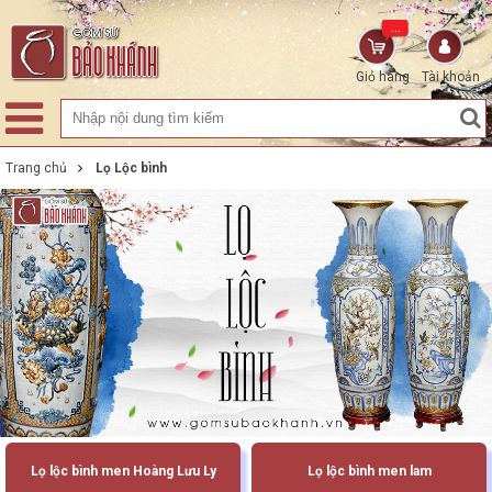
...
Giỏ hàng
Tài khoản
Trang chủ
Lọ Lộc bình
Lọ lộc bình men Hoàng Lưu Ly
Lọ lộc bình men lam