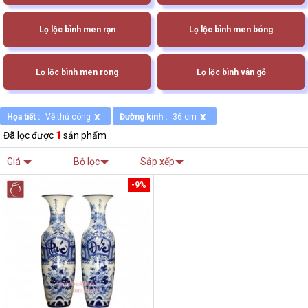
Lọ lộc bình men rạn
Lọ lộc bình men bóng
Lọ lộc bình men rong
Lọ lộc bình vân gỗ
x
x
Họa tiết :
Vẽ thủ công
Đường kính :
36 cm
Đã lọc được
1
sản phẩm
Giá
Bộ lọc
Sắp xếp
-9%